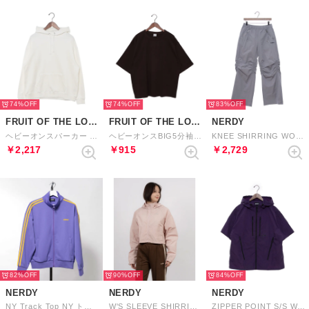
74%
74%
83%
FRUIT OF THE LOOM
FRUIT OF THE LOOM
NERDY
ヘビーオンスパーカー （ホワイト）
ヘビーオンスBIG5分袖Tシャツ （BRN）
KNEE SHIRRING WOVEN PANTS （GRAY） ニーシャーリングウーブンパンツ（グレー）
￥2,217
￥915
￥2,729
82%
90%
84%
NERDY
NERDY
NERDY
NY Track Top NY トラックトップ
W'S SLEEVE SHIRRING WINDBREAKER （BABY PINK） スリーブシアリングウィンドブレーカー（ベビーピンク）
ZIPPER POINT S/S WINDBREAKER （DARK PURPLE） ジッパーポイントショートスリーブウィンドブレーカー（ダークパープル）