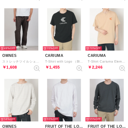
49%
70%
70%
OMNES
CARIUMA
CARIUMA
ストレッチツイルシェフパンツ （チャコール）
T-Shirt with Logo （Black Off-White）
T-Shirt Cariuma Elements （Sand）
￥1,608
￥1,455
￥2,246
58%
55%
55%
OMNES
FRUIT OF THE LOOM
FRUIT OF THE LOOM