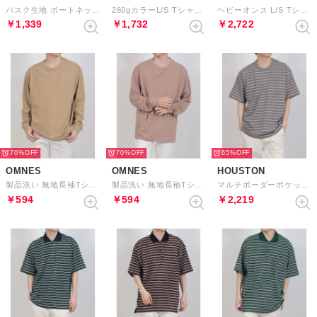
バスク生地 ボートネック長袖Tシャツ （ホワイト×グレー）
260gカラーL/S Tシャツ （WHT）
ヘビーオンス L/S Tシャツ （C.GRY）
￥1,339
￥1,732
￥2,722
70%
70%
65%
OMNES
OMNES
HOUSTON
製品洗い 無地長袖Tシャツ （ベージュ）
製品洗い 無地長袖Tシャツ （ピンク）
マルチボーダーポケットS/S （PU）
￥594
￥594
￥2,219