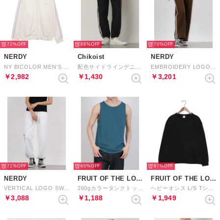
72%
88%
70%
NERDY
Chikoist
NERDY
NY BICOLOR MEN'S TRACK TOP NY バイカラーメンズトラックトップ
配色サイドラインデニムパンツ （ブラック）
EMBROIDERY LOGO NY TRACK PANTS （BROWN） 刺繍ロゴニューヨークトラックパンツ（ブラウン）
￥2,982
￥1,430
￥3,201
71%
60%
67%
NERDY
FRUIT OF THE LOOM
FRUIT OF THE LOOM
VERTICAL LOGO SWEATPANTS （WHITE） バーティカルロゴスウェットパンツ（ホワイト）
260gカラータンクトップ （BLU）
ヘビーオンス L/S Tシャツ （ブラック）
￥3,088
￥1,188
￥1,949