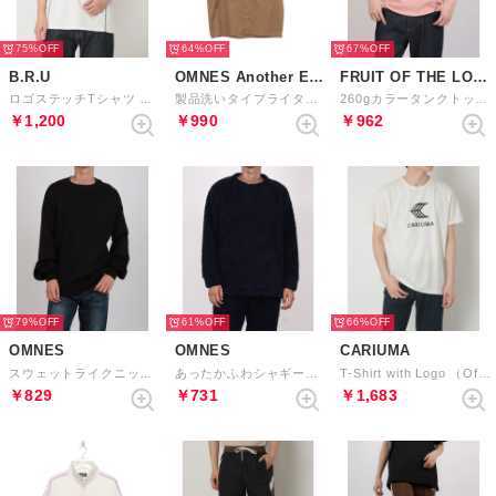
75%
64%
67%
B.R.U
OMNES Another Edition
FRUIT OF THE LOOM
ロゴステッチTシャツ （ホワイト）
製品洗いタイプライターオープンカラー半袖シャツ （ベージュ）
260gカラータンクトップ （PIK）
￥1,200
￥990
￥962
79%
61%
66%
OMNES
OMNES
CARIUMA
スウェットライクニットプルオーバー （ブラック）
あったかふわシャギープルオーバー （ネイビー）
T-Shirt with Logo （Off-White Black）
￥829
￥731
￥1,683