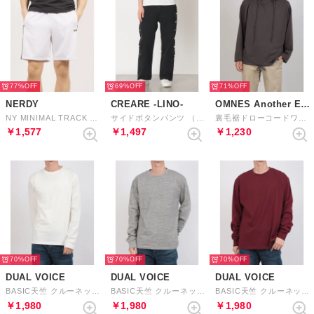
77%
69%
71%
NERDY
CREARE -LINO-
OMNES Another Edition
NY MINIMAL TRACK HALF PANTS （WHITE）
サイドボタンパンツ （ブラック）
裏毛裾ドローコードワイドシルエットパーカー （チャコール）
￥1,577
￥1,497
￥1,230
70%
70%
70%
DUAL VOICE
DUAL VOICE
DUAL VOICE
BASIC天竺 クルーネックロングスリーブT-1 （O.WHITE）
BASIC天竺 クルーネックロングスリーブT-3 （H.GRAY）
BASIC天竺 クルーネックロングスリーブT-3 （BURGUNDY）
￥1,980
￥1,980
￥1,980