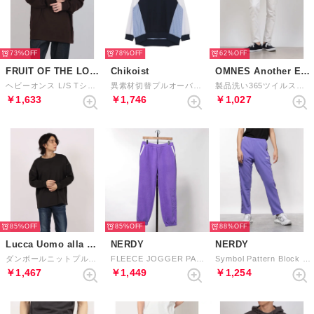
73%
78%
62%
FRUIT OF THE LOOM
Chikoist
OMNES Another Edition
ヘビーオンス L/S Tシャツ （BRN）
異素材切替プルオーバー （ネイビー）
製品洗い365ツイルスキニーパンツ （ホワイト）
￥1,633
￥1,746
￥1,027
85%
85%
88%
Lucca Uomo alla moda
NERDY
NERDY
ダンボールニットプルオーバー （ブラック）
FLEECE JOGGER PANTS フリースジョガーパンツ
Symbol Pattern Block Track Pants シンボルパターンブロックトラックパンツ
￥1,467
￥1,449
￥1,254