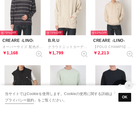
78%
70%
63%
CREARE -LINO-
B.R.U
CREARE -LINO-
オーバーサイズ 配色ボーダーニット （ダークネイビー）
クラウドニットカーディガン （アイボリー）
【POLO CHAMPS】ビッグシルエットワンポイント刺繍 裏毛パーカー （ベージュ）
￥1,168
￥1,799
￥2,213
当サイトではCookieを使用します。Cookieの使用に関する詳細は「
OK
プライバシー規約
」をご覧ください。
62%
70%
72%
CREARE -LINO-
DUAL VOICE
DUAL VOICE
パイピングスタンドベスト （ブラック）
BASIC天竺 クルーネックロングスリーブT-2 （LT.GREEN）
BASIC天竺 クルーネックロングスリーブT-2 （NAVY）
￥2,633
￥1,980
￥1,796