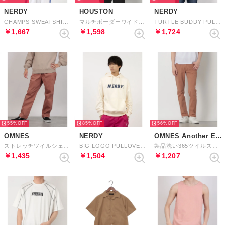
NERDY
HOUSTON
NERDY
CHAMPS SWEATSHIRT チャンプスウェットシャツ
マルチボーダーワイドポロシャツ （PU）
TURTLE BUDDY PULLOVER HOODIE タートルバディプルオーバーフーディ
￥1,667
￥1,598
￥1,724
55%
85%
56%
OMNES
NERDY
OMNES Another Edition
ストレッチツイルシェフパンツ （テラコッタ）
BIG LOGO PULLOVER HOODIE ビッグロゴプルオーバーフーディ
製品洗い365ツイルスキニーパンツ （レンガ）
￥1,435
￥1,504
￥1,207