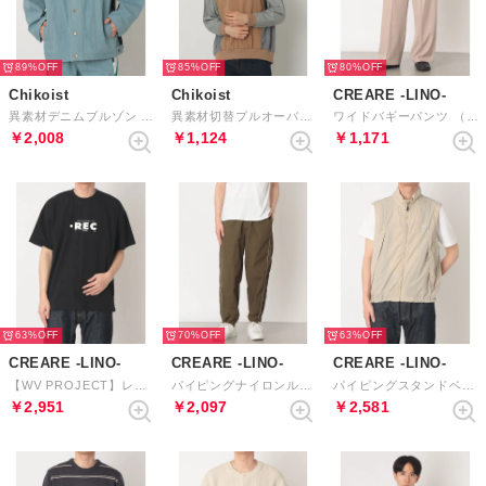
89%
85%
80%
Chikoist
Chikoist
CREARE -LINO-
異素材デニムブルゾン （ブルー）
異素材切替プルオーバー （ブラウン）
ワイドバギーパンツ （グレイッシュベージュ）
￥2,008
￥1,124
￥1,171
63%
70%
63%
CREARE -LINO-
CREARE -LINO-
CREARE -LINO-
【WV PROJECT】レコードプリント半袖Tシャツ （ブラック）
パイピングナイロンルーズパンツ （カーキ）
パイピングスタンドベスト （ベージュ）
￥2,951
￥2,097
￥2,581