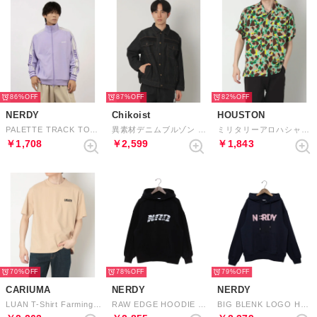
86%
87%
82%
NERDY
Chikoist
HOUSTON
PALETTE TRACK TOP パレットトラックトップ
異素材デニムブルゾン （ブラック）
ミリタリーアロハシャツ（ハンティング） （02）
￥1,708
￥2,599
￥1,843
70%
78%
79%
CARIUMA
NERDY
NERDY
LUAN T-Shirt Farming （Sand Olive）
RAW EDGE HOODIE （BLACK） ローエッジフーディー（ブラック）
BIG BLENK LOGO HOODIE （NAVY） ビッグブレンクロゴフーディー（ネイビー）