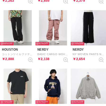
￥2,263
￥2,855
￥2,379
66%
82%
76%
HOUSTON
NERDY
NERDY
コットンツイルファティーグパンツ （BK）
BASIC CARGO WOVEN PANTS （ROSE PINK） ベーシックカーゴウーブンパンツ（ローズピンク）
NY WOVEN PANTS NY ウーブンパンツ
￥2,888
￥2,138
￥2,654
70%
82%
82%