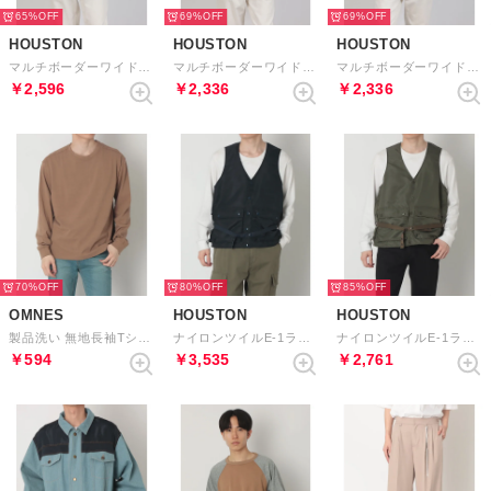
65%
69%
69%
HOUSTON
HOUSTON
HOUSTON
マルチボーダーワイドポロシャツ （NV）
マルチボーダーワイドポロシャツ （BK）
マルチボーダーワイドポロシャツ （GR）
￥2,596
￥2,336
￥2,336
70%
80%
85%
OMNES
HOUSTON
HOUSTON
製品洗い 無地長袖Tシャツ （ブラウン）
ナイロンツイルE-1ラジオベスト （NV）
ナイロンツイルE-1ラジオベスト （OD）
￥594
￥3,535
￥2,761