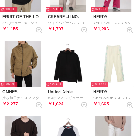
70%
69%
87%
FRUIT OF THE LOOM
CREARE -LINO-
NERDY
260gカラーL/S Tシャツ （BLK）
ワイドバギーパンツ （グレー）
VERTICAL LOGO SWEATPANTS （HOT PINK） バーティカルロゴスウェットパンツ（ホットピンク）
￥1,155
￥1,797
￥1,296
70%
57%
83%
OMNES
United Athle
NERDY
撥水加工ナイロン スタンドカラーブルゾン （カーキ）
9.3オンス レギュラーパイルスウェットパーカー （ブラック）
CHECKERBOARD TAPE TRACK PANTS チェッカーボードテープトラックパンツ
￥2,277
￥1,624
￥1,665