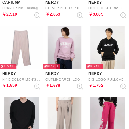
CARIUMA
NERDY
NERDY
LUAN T-Shirt Farming （Black Olive）
CLEVER NEDDY PULLOVER HOODIE クレバーネディプルオーバーフーディ
OUT POCKET BASIC WINDBREAKER （GRAY） アウトポケットベーシックウィンドブレーカー（グレー）
￥2,310
￥2,059
￥3,009
80%
82%
83%
NERDY
NERDY
NERDY
NY BICOLOR MEN'S TRACK PANTS NY バイカラーメンズトラックパンツ
OUTLINE ARCH LOGO SWEATSHIRT （ROSE PINK） アウトラインアーチロゴスウェットシャツ（ローズピンク）
BIG LOGO PULLOVER HOODIE ビッグロゴプルオーバーフーディ
￥1,859
￥1,678
￥1,752