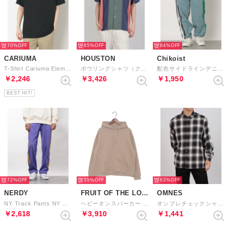
70%
65%
84%
CARIUMA
HOUSTON
Chikoist
T-Shirt Cariuma Elements （Black）
ボウリングシャツ（クレイジー） （NV）
配色サイドラインデニムパンツ （ブルー）
￥2,246
￥3,426
￥1,950
BEST HIT!
72%
55%
63%
NERDY
FRUIT OF THE LOOM
OMNES
NY Track Pants NY トラックパンツ
ヘビーオンスパーカー （ベージュ）
オンブレチェックシャツ （ブラック）
￥2,618
￥3,910
￥1,441