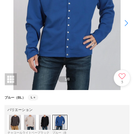
1
/
8
5
ブルー（BL）
L
○
バリエーション
チャコール
ライトベー
ブラック
ブルー（B