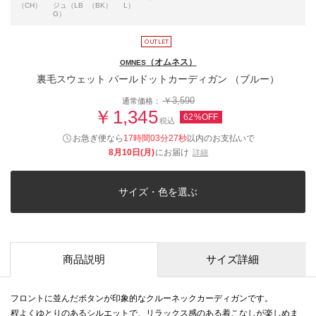
（CH）
ジュ（LB
（BK）
L）
G）
（オムネス）
OMNES
裏毛スウェット パールドットカーディガン （ブルー）
￥3,590
通常価格：
￥1,345
62%OFF
税込
お急ぎ便なら
17時間03分26秒
以内
のお支払いで
8月10日(月)
にお届け
詳細
サイズ・色を選ぶ
商品説明
サイズ詳細
フロントに並んだボタンが印象的なクルーネックカーディガンです。
程よくゆとりのあるシルエットで、リラックス感のある着こなしが楽しめま