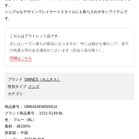
す。
シンプルなデザインでレイヤードスタイルにも取り入れやすいアイテムで
す。
こちらはアウトレット品です。
主にはシーズン落ちの新品になりますが、中には細かな傷やシワ、若干
の色落ち等がある場合がございます（訳あり品を除く）。
詳細はこちら
ブランド
:
OMNES
（オムネス）
性別タイプ
:
メンズ
カテゴリ
:
商品番号
： OM6464EM005616
ブランド商品番号
： 1521-5149 BL
色
： ブルー（BL）
素材
： 綿100%
原産国
： 中国