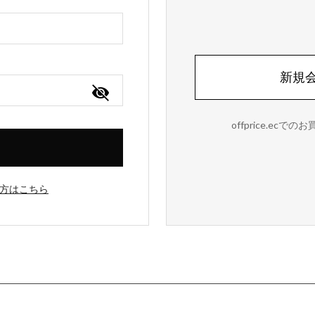
新規
offprice.e
方はこちら