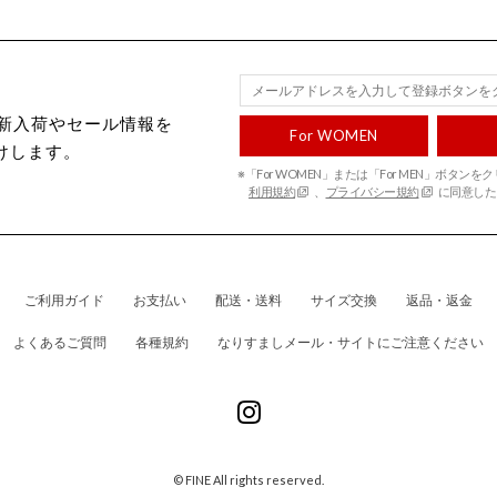
ecから新入荷やセール情報を
For WOMEN
けします。
※「For WOMEN」または「For MEN」ボタン
利用規約
、
プライバシー規約
に同意した
ご利用ガイド
お支払い
配送・送料
サイズ交換
返品・返金
よくあるご質問
各種規約
なりすましメール・サイトにご注意ください
© FINE All rights reserved.