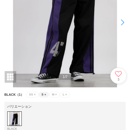
1
/
7
5
BLACK（1）
SS
×
S
○
M
×
L
×
バリエーション
BLACK