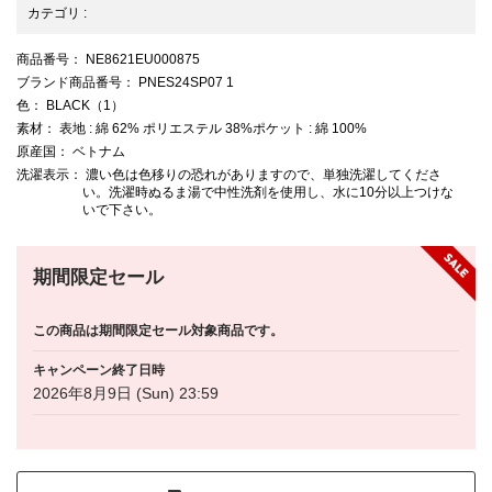
カテゴリ
:
商品番号
： NE8621EU000875
ブランド商品番号
： PNES24SP07 1
色
： BLACK（1）
素材
： 表地 : 綿 62% ポリエステル 38%ポケット : 綿 100%
原産国
： ベトナム
洗濯表示
： 濃い色は色移りの恐れがありますので、単独洗濯してくださ
い。洗濯時ぬるま湯で中性洗剤を使用し、水に10分以上つけな
いで下さい。
期間限定セール
この商品は期間限定セール対象商品です。
キャンペーン終了日時
2026年8月9日 (Sun) 23:59