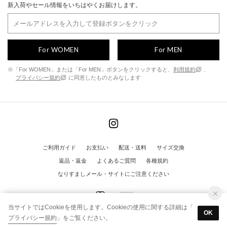
新入荷やセール情報をいちはやくお届けします。
For WOMEN
For MEN
※「For WOMEN」または「For MEN」ボタンをクリックすると、
利用規約
、
プライバシー規約
に同意したものとみなします
ご利用ガイド
お支払い
配送・送料
サイズ交換
返品・返金
よくあるご質問
各種規約
なりすましメール・サイトにご注意ください
当サイトではCookieを使用します。Cookieの使用に関する詳細は「
OK
プライバシー規約
」をご覧ください。
© FINE ALL RIGHTS RESERVED.