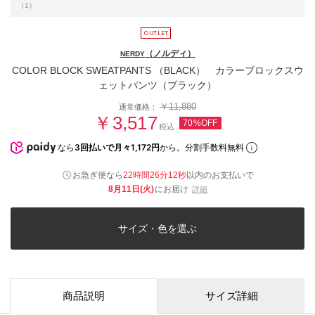
（1）
（ノルディ）
NERDY
COLOR BLOCK SWEATPANTS （BLACK） カラーブロックスウ
ェットパンツ（ブラック）
￥11,880
通常価格：
￥3,517
70%OFF
税込
なら
3回払いで月々1,172円
から。分割手数料無料
お急ぎ便なら
22時間26分11秒
以内
のお支払いで
8月11日(火)
にお届け
詳細
サイズ・色を選ぶ
商品説明
サイズ詳細