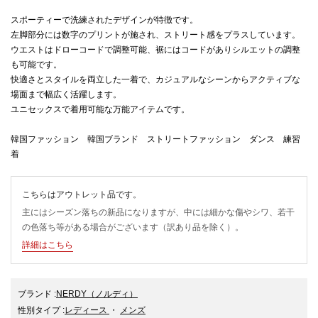
スポーティーで洗練されたデザインが特徴です。
左脚部分には数字のプリントが施され、ストリート感をプラスしています。
ウエストはドローコードで調整可能、裾にはコードがありシルエットの調整
も可能です。
快適さとスタイルを両立した一着で、カジュアルなシーンからアクティブな
場面まで幅広く活躍します。
ユニセックスで着用可能な万能アイテムです。
韓国ファッション 韓国ブランド ストリートファッション ダンス 練習
着
こちらはアウトレット品です。
主にはシーズン落ちの新品になりますが、中には細かな傷やシワ、若干
の色落ち等がある場合がございます（訳あり品を除く）。
詳細はこちら
ブランド
:
NERDY
（ノルディ）
性別タイプ
:
レディース
・
メンズ