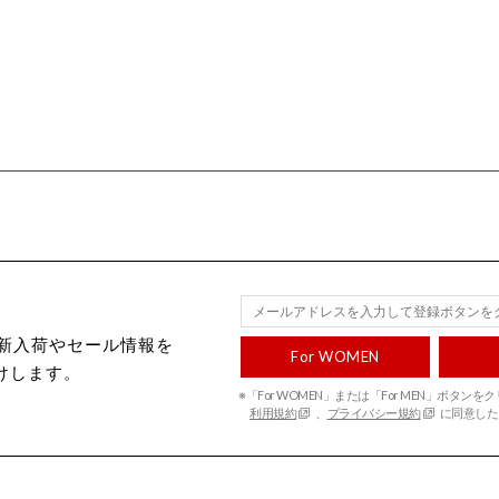
ecから新入荷やセール情報を
For WOMEN
けします。
※「For WOMEN」または「For MEN」ボタン
利用規約
、
プライバシー規約
に同意した