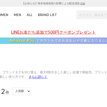
【お知らせ】熊本地域地震の影響による配送遅延
詳細
OMEN
MEN
ALL
BRAND LIST
LINEお友だち追加で500円クーポンプレゼント
。ブランドタグを付け替え、最大8割引きした新しい定価で再販売。ブラン
新しい売り方です。
さらに詳しく
2
：
件