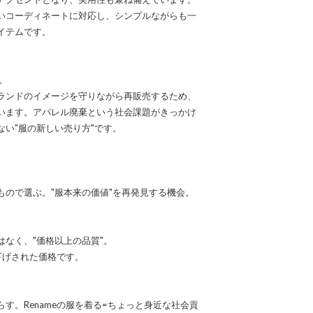
いコーディネートに対応し、シンプルながらも一
イテムです。
す。
ランドのイメージを守りながら再販売するため、
います。アパレル廃棄という社会課題がきっかけ
い"服の新しい売り方"です。
もので選ぶ。"服本来の価値"を再発見する機会。
なく、"価格以上の品質"。
下げされた価格です。
す。Renameの服を着る=ちょっと身近な社会貢