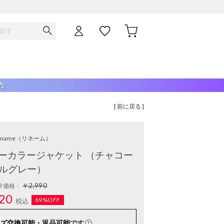
[ 前に戻る ]
ename
（リネーム）
t】ノーカラージャケット （チャコー
ルグレー）
￥2,990
常価格：
20
69%OFF
税込
ズ交換可能・返品可能
です