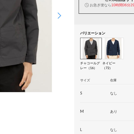
お急ぎ便なら
10時間06分2
バリエーション
チャコールグ
ネイビー
レー（16）
（72）
サイズ
在庫
S
なし
M
あり
L
なし