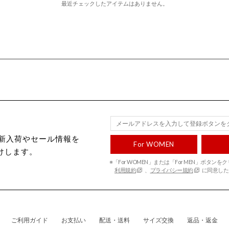
最近チェックしたアイテムはありません。
ecから新入荷やセール情報を
For WOMEN
けします。
※「For WOMEN」または「For MEN」ボタン
利用規約
、
プライバシー規約
に同意した
ご利用ガイド
お支払い
配送・送料
サイズ交換
返品・返金