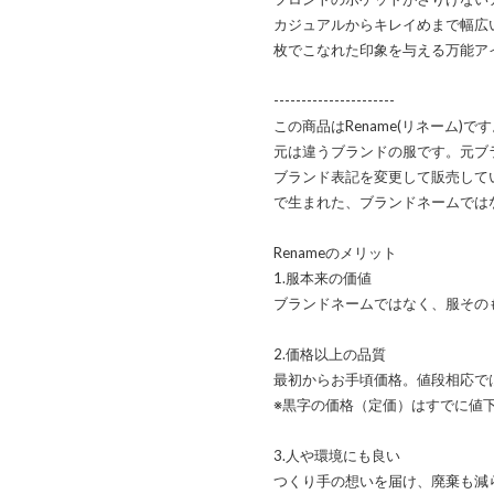
カジュアルからキレイめまで幅広
枚でこなれた印象を与える万能ア
----------------------
この商品はRename(リネーム)で
元は違うブランドの服です。元ブ
ブランド表記を変更して販売して
で生まれた、ブランドネームではな
Renameのメリット
1.服本来の価値
ブランドネームではなく、服その
2.価格以上の品質
最初からお手頃価格。値段相応では
※黒字の価格（定価）はすでに値
3.人や環境にも良い
つくり手の想いを届け、廃棄も減ら