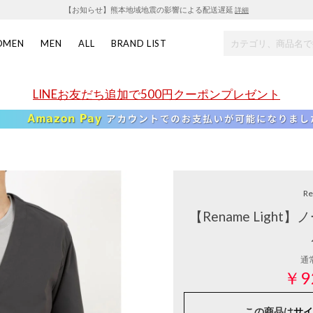
【お知らせ】熊本地域地震の影響による配送遅延
詳細
OMEN
MEN
ALL
BRAND LIST
LINEお友だち追加で500円クーポンプレゼント
R
【Rename Ligh
通
￥9
この商品は
サイ