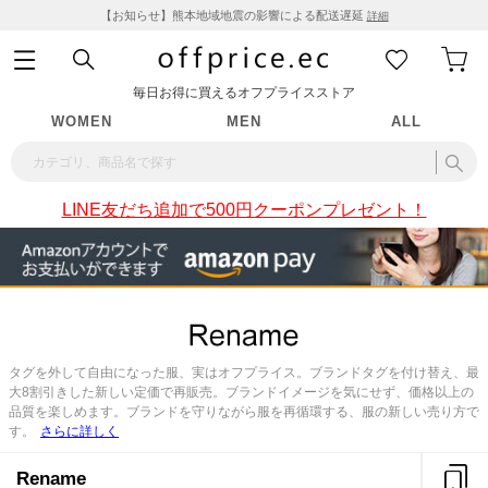
【お知らせ】熊本地域地震の影響による配送遅延
詳細
毎日お得に買えるオフプライスストア
WOMEN
MEN
ALL
LINE友だち追加で500円クーポンプレゼント！
タグを外して自由になった服、実はオフプライス。ブランドタグを付け替え、最
大8割引きした新しい定価で再販売。ブランドイメージを気にせず、価格以上の
品質を楽しめます。ブランドを守りながら服を再循環する、服の新しい売り方で
す。
さらに詳しく
Rename