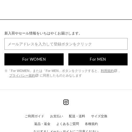
新入荷やセール情報をいちはやくお届けします。
For WOMEN
For MEN
※「For WOMEN」または「For MEN」ボタンをクリックすると、
利用規約
、
プライバシー規約
に同意したものとみなします
ご利用ガイド
お支払い
配送・送料
サイズ交換
返品・返金
よくあるご質問
各種規約
なりすましメール・サイトにご注意ください