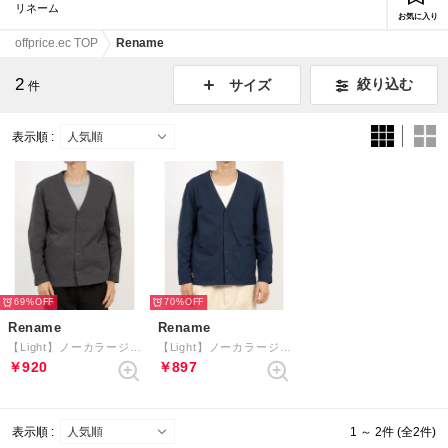
リネーム
お気に入り
offprice.ec TOP
Rename
2
絞り込む
サイズ
件
表示順 :
69%
70%
Rename
Rename
【Light】ノーカラージャケット （チャコールグレー）
【Light】ノーカラージャケット （ネイビー）
￥920
￥897
表示順 :
1 ～ 2件 (全2件)