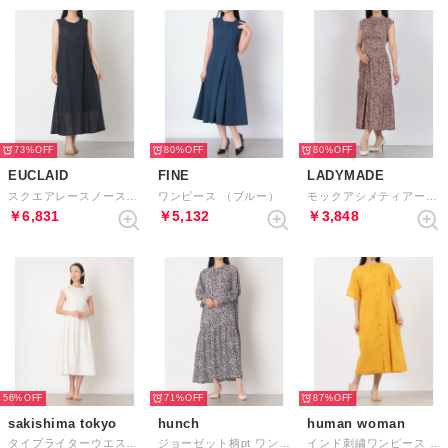
73%
80%
80%
EUCLAID
FINE
LADYMADE
スクエアレースノースリーブワンピース （ネイビー）
ワンピース （ブルー）
モックアシメティアードワンピース （ミックス1）
￥6,831
￥5,132
￥3,848
56%
71%
87%
sakishima tokyo
hunch
human woman
タイプライターウエストタックワンピース （アイボリー）
ジョーゼット柄pt ワンピース （NAVY）
インド刺繍ワンピース （イエロー）