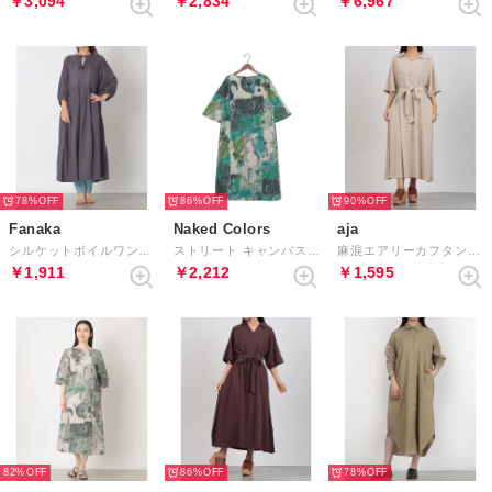
￥3,094
￥2,834
￥6,967
78%
86%
90%
Fanaka
Naked Colors
aja
シルケットボイルワンピース （チャコール）
ストリート キャンバスワンピース （グリーン系）
麻混エアリーカフタンドレス （ナチュラル）
￥1,911
￥2,212
￥1,595
82%
86%
78%