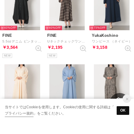
60%
60%
75%
FINE
FINE
YukaKoshino
5.5ozデニム ピンタックワンピース （ブラック）
Uネックチェックワンピース （ブラウン）
ワンピース （ネイビー）
￥3,564
￥2,195
￥3,158
NEW
NEW
75%
71%
71%
当サイトではCookieを使用します。Cookieの使用に関する詳細は「
OK
プライバシー規約
」をご覧ください。
YukaKoshino
YukaKoshino
hunch
ワンピース （ベージュ）
ワンピース （ライトブルー）
ジョーゼット柄pt ワンピース （BLACK）
￥3,158
￥3,704
￥3,104