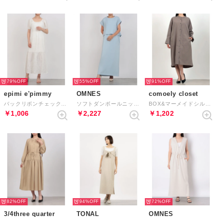
79%
55%
91%
epimi e'pimmy
OMNES
comoely closet
バックリボンチェック柄ティアードワンピース （OFF WHITE）
ソフトダンボールニットフレンチスリーブプルオーバーVネックジャンスカセット （アイスブルー）
BOX&マーメイドシルエットが叶うワンピース （トープ）
￥1,006
￥2,227
￥1,202
82%
94%
72%
3/4three quarter
TONAL
OMNES