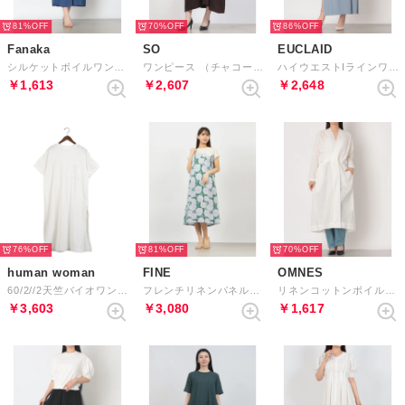
81%
70%
86%
Fanaka
SO
EUCLAID
シルケットボイルワンピース （ロイヤルブルー）
ワンピース （チャコール）
ハイウエストIラインワンピース （ブルー）
￥1,613
￥2,607
￥2,648
76%
81%
70%
human woman
FINE
OMNES
60/2//2天竺バイオワンピース （ホワイト）
フレンチリネンパネルプリントワンピース （キナリ）
リネンコットンボイルロングジレカーディガン （ホワイト）
￥3,603
￥3,080
￥1,617