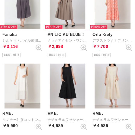
64%
77%
80%
Fanaka
AN LIC AU BLUE！
Orla Kiely
シルケットボイル前開きワンピース （チャコール）
タックアクセントワンピース （トープ）
アブストラクトプリント ワンピース （ピンク）
￥3,116
￥2,698
￥7,700
BEST HIT!
BEST HIT!
BEST HIT!
RME.
RME.
RME.
インナー付きコットンレースワンピース （WHITE）
ナチュラルワッシャーロングワンピース （BLACK）
ナチュラルワッシャーロングワンピース （BEIGE）
￥9,990
￥4,989
￥4,989