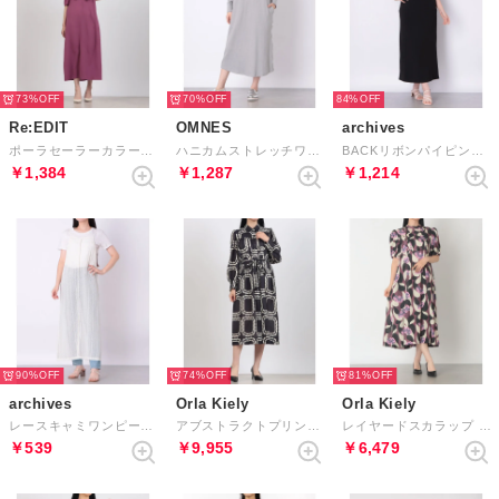
73%
70%
84%
Re:EDIT
OMNES
archives
ポーラセーラーカラーストレートワンピース （パープルピンク）
ハニカムストレッチワッフル切り替えヘンリーワンピース （ブルーグレー）
BACKリボンパイピングワンピース （BLACK）
￥1,384
￥1,287
￥1,214
90%
74%
81%
archives
Orla Kiely
Orla Kiely
レースキャミワンピース （OFF WHITE）
アブストラクトプリント シャツワンピース （ブラック）
レイヤードスカラップ ワンピース （パープル）
￥539
￥9,955
￥6,479