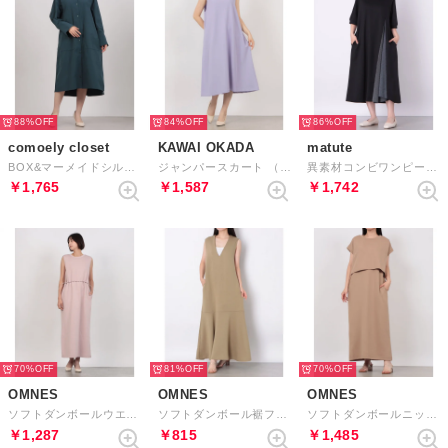
88%
84%
86%
comoely closet
KAWAI OKADA
matute
BOX&マーメイドシルエットが叶うワンピース （ピーコックブルー）
ジャンパースカート （ラベンダー）
異素材コンビワンピース （ブラック）
￥1,765
￥1,587
￥1,742
70%
81%
70%
OMNES
OMNES
OMNES
ソフトダンボールウエストドローコードワンピース （ピンク）
ソフトダンボール裾フレアVネックワンピース （オリーブ）
ソフトダンボールニットフレンチスリーブプルオーバーVネックジャンスカセット （ベージュ）
￥1,287
￥815
￥1,485