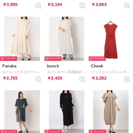
￥3,955
￥3,104
￥3,003
74%
68%
76%
Fanaka
hunch
Cheek
ルーレックスドビーハンド刺繍ワンピース （ナチュラル）
スパンローン気流染め ボリュームルーズワンピース （OFFGRAY）
バックシャンフレンチ袖ワンピース （ORANGE）
￥2,765
￥2,428
￥2,282
88%
70%
78%