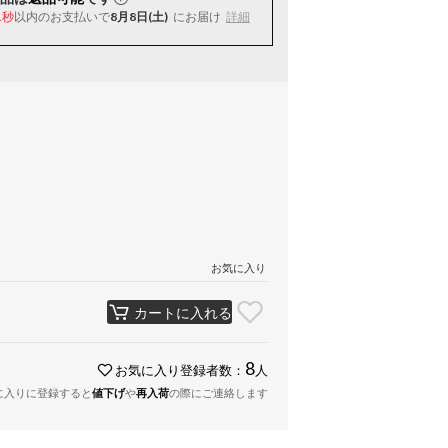
以内
のお支払いで
8月8日(土)
にお届け
詳細
0秒
お気に入り
カートに入れる
8
お気に入り登録者数：
人
に入りに登録すると
値下げ
や
再入荷
の際にご連絡します