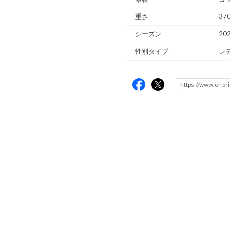
重さ
370
シーズン
20
性別タイプ
レ