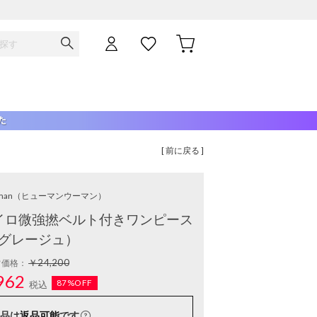
[ 前に戻る ]
man
（ヒューマンウーマン）
サイロ微強撚ベルト付きワンピース
グレージュ）
￥24,200
常価格：
962
87%OFF
税込
品は
返品可能
です