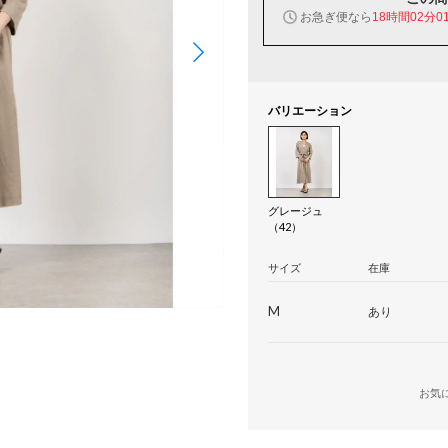
お急ぎ便なら
18時間02分0
バリエーション
グレージュ
（42）
サイズ
在庫
M
あり
お気