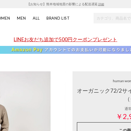
【お知らせ】熊本地域地震の影響による配送遅延
詳細
OMEN
MEN
ALL
BRAND LIST
LINEお友だち追加で500円クーポンプレゼント
human wo
オーガニック72/2
（
通
￥2,
この商