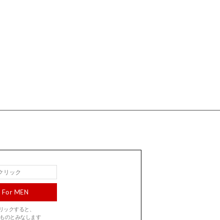
For MEN
をクリックすると、
ものとみなします