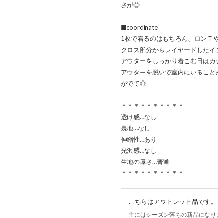
さが◎
■coordinate
1枚で着るのはもちろん、ロンＴ
クロス部分からレイヤードしたイ
アウターをしっかり着こむ日はカ
アウターを脱いで室内にいること
がでて◎
＊＊＊＊＊＊＊＊＊＊
透け感…なし
裏地…なし
伸縮性…あり
光沢感…なし
生地の厚さ…普通
＊＊＊＊＊＊＊＊＊＊
こちらはアウトレット品です。
主にはシーズン落ちの新品になり