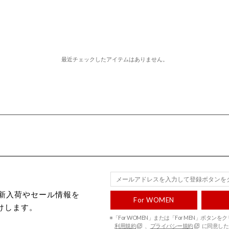
最近チェックしたアイテムはありません。
ecから新入荷やセール情報を
For WOMEN
けします。
※「For WOMEN」または「For MEN」ボタン
利用規約
、
プライバシー規約
に同意した