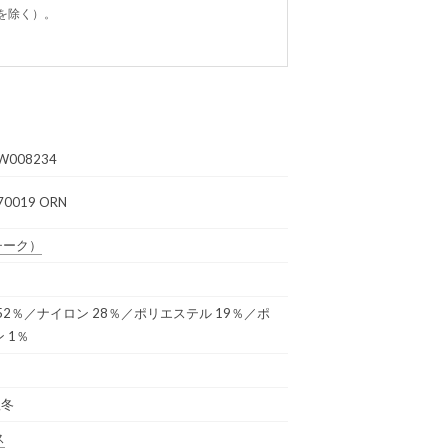
を除く）。
W008234
70019 ORN
チーク）
52％／ナイロン 28％／ポリエステル 19％／ポ
 1％
秋冬
ス