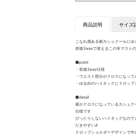
商品説明
サイズ
こなれ感ある裾カシュクールにゆ
前後2wayで使えるこの冬マスト
■point
・前後2way仕様
・ウエスト部分がクロスになって
・ゆるめのハイネックにドロップ
■detail
裾がクロスになっているカシュク
仕様です
ぴったりしないハイネックなので
だきやすい♪
ドロップショルダーデザインで中