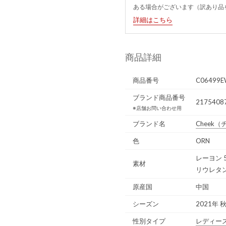
ある場合がございます（訳あり品
詳細はこちら
商品詳細
商品番号
C06499E
ブランド商品番号
2175408
※店舗お問い合わせ用
ブランド名
Cheek
（
色
ORN
レーヨン 
素材
リウレタン
原産国
中国
シーズン
2021年 
性別タイプ
レディー