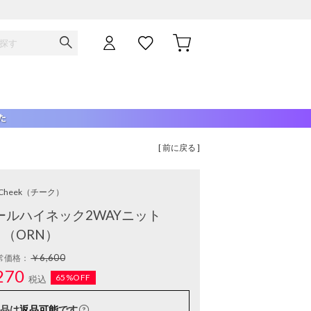
[ 前に戻る ]
Cheek
（チーク）
ルハイネック2WAYニット
（ORN）
￥6,600
常価格：
270
65%OFF
税込
品は
返品可能
です