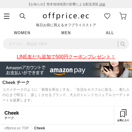
【お知らせ】熊本地域地震の影響による配送遅延
詳細
毎日お得に買えるオフプライスストア
WOMEN
MEN
ALL
LINE友だち追加で500円クーポンプレゼント！
Cheek チーク
コスメチークのように「表情を明るくする」「生活をカラフルに彩る」。着た人
の心まで明るく、楽しくさせるブランド。大人のトレンドカジュアルコーディネ
ートを提案します。
Cheek
チーク
お気に入り
offprice.ec TOP
Cheek