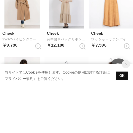
Cheek
Cheek
Cheek
2WAYパイピングコート （MOC）
背中開きバックリボンワンピース （BEG）
ワッシャーサテンバイヤススカート （ORN）
￥9,790
￥12,100
￥7,590
当サイトではCookieを使用します。Cookieの使用に関する詳細は「
OK
プライバシー規約
」をご覧ください。
Cheek
Cheek
Cheek
チェーン付きパワショルリブカーデ （MTD）
オリジナルキルティングミニスカート （BRN）
肩開きミニケーブルワンピース （IVO）
￥6,050
￥9,680
￥12,100