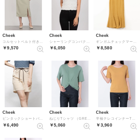
Cheek
Cheek
Cheek
コルセットベルト付きタイトスカート （MINT GREEN）
シャーリングコンパクトトップス （OFF WHITE）
ギンガムチェックマーメードスカート （YEL）
￥9,570
￥6,050
￥8,580
Cheek
Cheek
Cheek
ピンタックショートパンツ
ねじりTシャツ （GREEN）
半袖テレコインナーTシャツ （YELLOW）
￥6,490
￥5,060
￥3,960