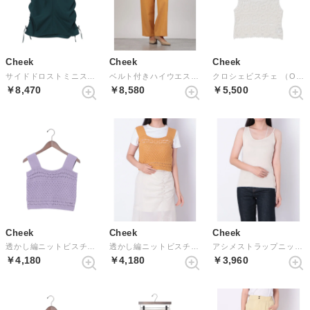
Cheek
Cheek
Cheek
サイドドロストミニスカート （GREEN）
ベルト付きハイウエストパンツ （CAMEL）
クロシェビスチェ （OFF WHITE）
￥8,470
￥8,580
￥5,500
Cheek
Cheek
Cheek
透かし編ニットビスチェ （LAVENDER）
透かし編ニットビスチェ （YELLOW）
アシメストラップニットキャミソール （BEIGE）
￥4,180
￥4,180
￥3,960