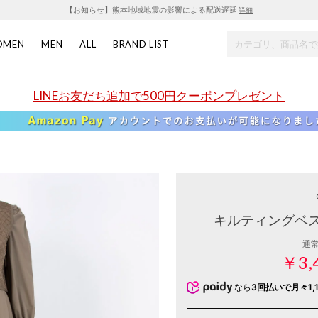
【お知らせ】熊本地域地震の影響による配送遅延
詳細
OMEN
MEN
ALL
BRAND LIST
LINEお友だち追加で500円クーポンプレゼント
キルティングベス
通
￥3,
なら
3回払いで月々1,