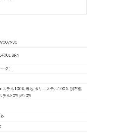
W007980
14001 BRN
チーク）
エステル100% 裏地:ポリエステル100％ 別布部
ステル80% 綿20%
秋冬
ス