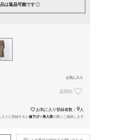
品は
返品可能
です
お気に入り
品切れ
9
お気に入り登録者数：
人
に入りに登録すると
値下げ
や
再入荷
の際にご連絡します