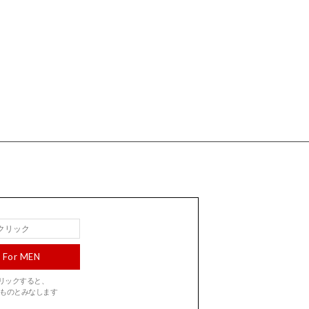
For MEN
をクリックすると、
ものとみなします