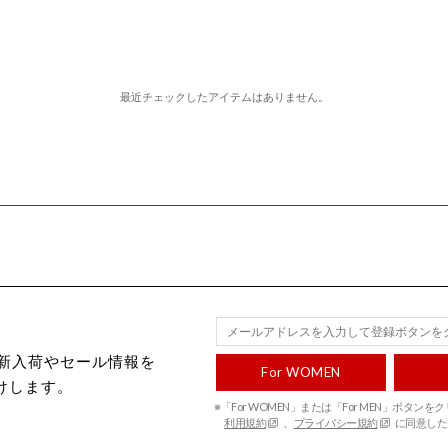
最近チェックしたアイテムはありません。
ecから新入荷やセール情報を
For WOMEN
けします。
※「For WOMEN」または「For MEN」ボタン
利用規約
、
プライバシー規約
に同意した