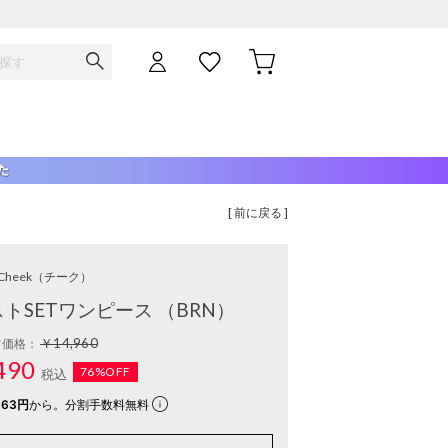
[ 前に戻る ]
Cheek
（チーク）
トSETワンピース （BRN）
￥14,960
常価格：
490
76%OFF
税込
163円
から。分割手数料無料