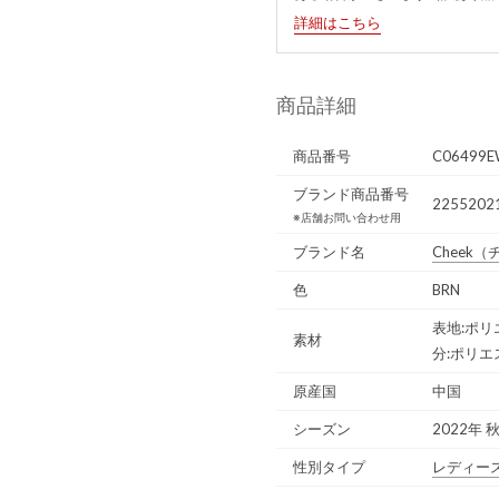
詳細はこちら
商品詳細
商品番号
C06499E
ブランド商品番号
2255202
※店舗お問い合わせ用
ブランド名
Cheek
（
色
BRN
表地:ポリ
素材
分:ポリエ
原産国
中国
シーズン
2022年 
性別タイプ
レディー