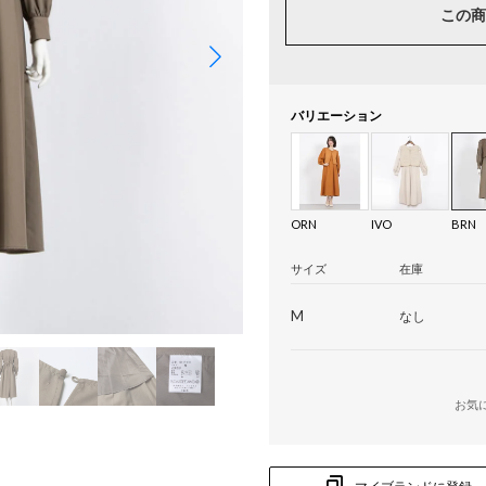
この商
バリエーション
ORN
IVO
BRN
サイズ
在庫
M
なし
お気