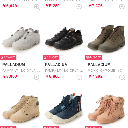
￥6,949
￥5,280
￥7,276
60%
60%
44%
PALLADIUM
PALLADIUM
PALLADIUM
PAMPA LT+ LO XPLR WP+ （VAPOR）
PAMPA LT+ LO XPLR WP+ （BLACK）
MONO CHROME （OLIVE NIGHT）
￥8,800
￥8,800
￥7,392