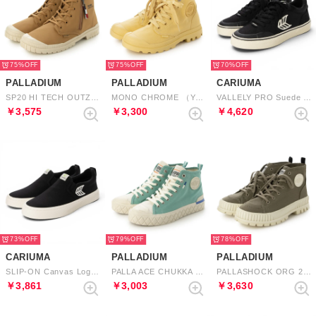
75%
75%
70%
PALLADIUM
PALLADIUM
CARIUMA
SP20 HI TECH OUTZIP （WOODLIN）
MONO CHROME （YELLOW TWIST）
VALLELY PRO Suede and Cordura Logo Sneaker （Black Ivory）
￥3,575
￥3,300
￥4,620
73%
79%
78%
CARIUMA
PALLADIUM
PALLADIUM
SLIP-ON Canvas Logo （Black Off-White）
PALLA ACE CHUKKA ORG （SEA GREEN）
PALLASHOCK ORG 2 （DUSKY GREEN）
￥3,861
￥3,003
￥3,630