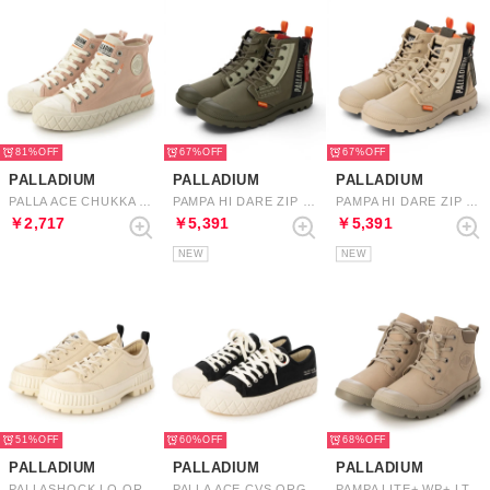
81%
67%
67%
PALLADIUM
PALLADIUM
PALLADIUM
PALLA ACE CHUKKA ORG （NATURE PINK）
PAMPA HI DARE ZIP （OLIVE NIGHT）
PAMPA HI DARE ZIP （SAFARI）
￥2,717
￥5,391
￥5,391
NEW
NEW
51%
60%
68%
PALLADIUM
PALLADIUM
PALLADIUM
PALLASHOCK LO ORG 2 （SAHARA）
PALLA ACE CVS ORG （BLACK/WHTCAPGRAY）
PAMPA LITE+ WP+ LTH ZIP （FEATHER GRAY）