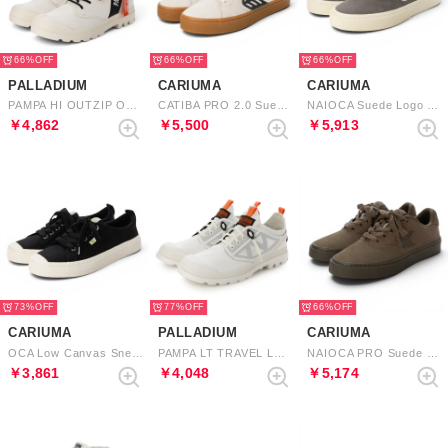
66%
66%
66%
PALLADIUM
CARIUMA
CARIUMA
PAMPA HI OUTZIP OVERLAB （STAR WHITE）
CATIBA PRO 2.0 Suede Cordura Logo Sneaker （Gum Smoke White Off-White Black）
NAIOCA Suede Logo Sneaker （Charcoal Grey Ivory）
￥4,862
￥5,500
￥5,913
73%
77%
66%
CARIUMA
PALLADIUM
CARIUMA
OCA Low Canvas Sneaker （Black）
PAMPA LT TRAVEL LO VT （STAR WHITE）
NAIOCA PRO Suede and Canvas Sneaker （All Teak）
￥3,861
￥4,048
￥5,174