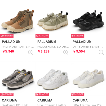
64%
77%
64%
PALLADIUM
PALLADIUM
PALLADIUM
PAMPA DETROIT ZIP SU （DUSKY GREEN/ DEAR BROWN）
PALLASHOCK LO ORG 2 （EUCALYPTUS）
OFFBOUND FLAME WP+ （BLACK）
￥5,940
￥3,289
￥9,504
68%
70%
64%
CARIUMA
CARIUMA
CARIUMA
Skategoat C25 PRO Suede Mesh Logo Sneaker （Charcoal Grey Light Grey Ice Yellow）
UBA Premium Leather Logo Sneaker （White Ice）
OCA Therma Low Premium Leather Sneaker （White）