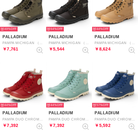
49%
64%
44%
PALLADIUM
PALLADIUM
PALLADIUM
PAMPA MICHIGAN （OLIVE NIGHT）
PAMPA MICHIGAN （BLACK）
PAMPA MICHIGAN （WOODLIN）
￥7,761
￥5,544
￥8,624
44%
44%
57%
PALLADIUM
PALLADIUM
PALLADIUM
PAMPA DUO CHROME （CHILI PEPPER）
PAMPA DUO CHROME （SEA GREEN）
PAMPA DUO CHROME （RETRO BLUE）
￥7,392
￥7,392
￥5,592