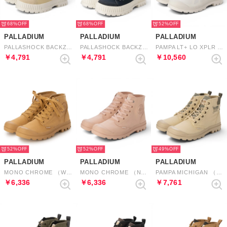
68%
68%
52%
PALLADIUM
PALLADIUM
PALLADIUM
PALLASHOCK BACKZIP 2 （SAHARA）
PALLASHOCK BACKZIP 2 （OMBRE BLUE）
PAMPA LT+ LO XPLR WP+ （STAR WHITE）
￥4,791
￥4,791
￥10,560
52%
52%
49%
PALLADIUM
PALLADIUM
PALLADIUM
MONO CHROME （WOODLIN）
MONO CHROME （NATURE PINK）
PAMPA MICHIGAN （SAHARA）
￥6,336
￥6,336
￥7,761