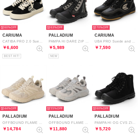
60%
63%
70%
CARIUMA
PALLADIUM
CARIUMA
CATIBA PRO 2.0 Suede and Cordura Logo Sneaker （Black Ivory）
PAMPA HI DARE ZIP （BLACK/BLACK）
UBA PRO Suede and Mesh Logo Sneaker （Black Silver Cloud）
￥6,600
￥5,989
￥7,590
BEST HIT!
NEW
44%
55%
60%
PALLADIUM
PALLADIUM
PALLADIUM
OFFBOUND FLAME WP+ （ALMOND MILK）
OFFBOUND FLAME WP+ （VAPOR）
PAMPA HI OG CVS ZIP （BLACK/BLACK）
￥14,784
￥11,880
￥5,720