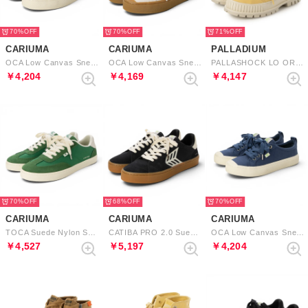
70%
70%
71%
CARIUMA
CARIUMA
PALLADIUM
OCA Low Canvas Sneaker （Rose）
OCA Low Canvas Sneaker （Gum Off-White）
PALLASHOCK LO ORG 2 （YELLOW TWIST）
￥4,204
￥4,169
￥4,147
70%
68%
70%
CARIUMA
CARIUMA
CARIUMA
TOCA Suede Nylon Sneaker （Abundant Green Green）
CATIBA PRO 2.0 Suede and Cordura Logo Sneaker （Gum Black Ivory）
OCA Low Canvas Sneaker （Shadow Blue）
￥4,527
￥5,197
￥4,204