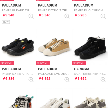
PALLADIUM
PALLADIUM
PALLADIUM
PAMPA HI DARE ZIP （CREAM WHITE）
PAMPA DETROIT ZIP SU （SAFARI/SAHARA）
PAMPA DUO CHROME （NATURAL GREY）
￥5,940
￥5,940
￥5,280
NEW
63%
49%
66%
PALLADIUM
PALLADIUM
CARIUMA
PAMPA OX RE-CRAFT （BLACK）
PALLA ACE CVS ORG （WOODLIN）
OCA Therma High Hooks Suede Boot （All Black）
￥4,884
￥6,652
￥6,652