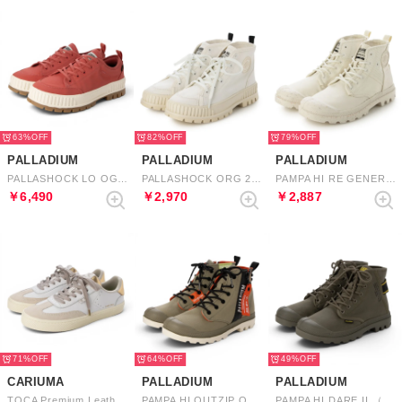
63%
82%
79%
PALLADIUM
PALLADIUM
PALLADIUM
PALLASHOCK LO OG WP+ （RED）
PALLASHOCK ORG 2 （STAR WHITE）
PAMPA HI RE GENERATE （CREAM WHITE）
￥6,490
￥2,970
￥2,887
71%
64%
49%
CARIUMA
PALLADIUM
PALLADIUM
TOCA Premium Leather Suede Sneaker （White Vintage White Metallic Gold）
PAMPA HI OUTZIP OVERLAB （VETIVER）
PAMPA HI DARE II （OLIVE NIGHT）