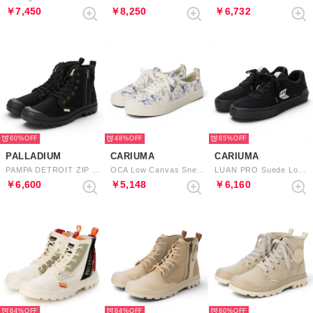
￥7,450
￥8,250
￥6,732
60%
48%
65%
PALLADIUM
CARIUMA
CARIUMA
PAMPA DETROIT ZIP （BLACK）
OCA Low Canvas Sneaker （White Spectrum Blue Parrot Print）
LUAN PRO Suede Logo Sneaker （All Black Ivory）
￥6,600
￥5,148
￥6,160
64%
64%
60%