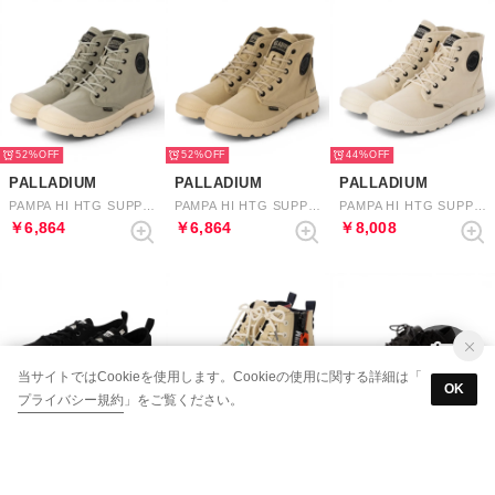
52%
52%
44%
PALLADIUM
PALLADIUM
PALLADIUM
PAMPA HI HTG SUPPLY （ABBEY STONE / ALMOND MILK）
PAMPA HI HTG SUPPLY （MOJAVE DESERT）
PAMPA HI HTG SUPPLY （WHITECAP GRAY）
￥6,864
￥6,864
￥8,008
当サイトではCookieを使用します。Cookieの使用に関する詳細は「
OK
プライバシー規約
」をご覧ください。
60%
66%
72%
PALLADIUM
PALLADIUM
PALLADIUM
PALLASHOCK LO ORG 2 （BLACK）
PAMPA HI OUTZIP OVERLAB （SAHARA）
PALLATROOPER OX LTH WP+ （BITTER CHOCOLATE）