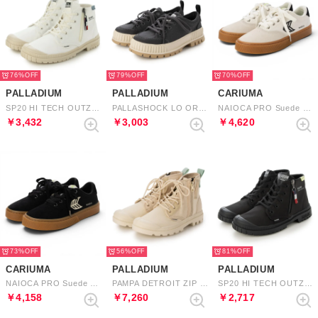
76%
79%
70%
PALLADIUM
PALLADIUM
CARIUMA
SP20 HI TECH OUTZIP （STAR WHITE）
PALLASHOCK LO ORG 2 （ASPHALT）
NAIOCA PRO Suede Canvas Logo Sneaker （Gum Vintage White Off-White Black）
￥3,432
￥3,003
￥4,620
73%
56%
81%
CARIUMA
PALLADIUM
PALLADIUM
NAIOCA PRO Suede and Canvas Logo Sneaker （Gum Black Ivory）
PAMPA DETROIT ZIP SU （TROPISAND/ CREAM）
SP20 HI TECH OUTZIP （BLACK/BLACK）
￥4,158
￥7,260
￥2,717