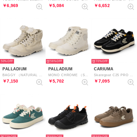
￥6,969
￥5,084
￥6,652
50%
56%
70%
PALLADIUM
PALLADIUM
CARIUMA
BAGGY （NATURAL GRAY）
MONO CHROME （STAR WHITE）
Skategoat C25 PRO Suede and Mesh Logo Sneaker （Black Ivory Yellow）
￥7,150
￥5,702
￥7,095
73%
68%
68%