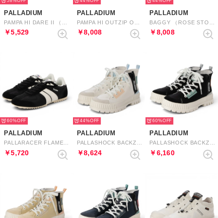
58%
44%
44%
PALLADIUM
PALLADIUM
PALLADIUM
PAMPA HI DARE II （WARM SAND）
PAMPA HI OUTZIP OVERLAB （INDIGO）
BAGGY （ROSE STONE）
￥5,529
￥8,008
￥8,008
60%
44%
60%
PALLADIUM
PALLADIUM
PALLADIUM
PALLARACER FLAME （BLACK）
PALLASHOCK BACKZIP 2 （STAR WHITE）
PALLASHOCK BACKZIP 2 （BLACK）
￥5,720
￥8,624
￥6,160