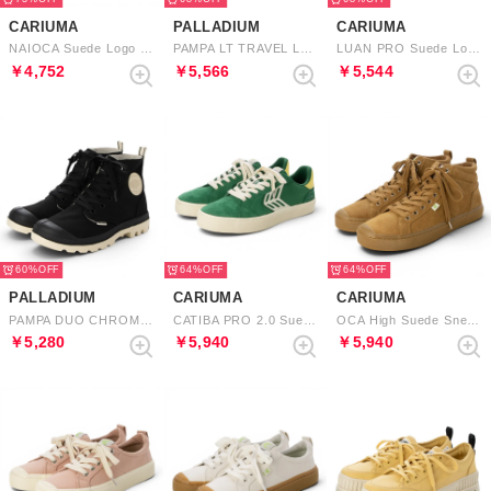
CARIUMA
PALLADIUM
CARIUMA
NAIOCA Suede Logo Sneaker （Teal Ivory Watermelon）
PAMPA LT TRAVEL LO VT （BLACK）
LUAN PRO Suede Logo Sneaker （Dark Gum Teak Ivory）
￥4,752
￥5,566
￥5,544
60%
64%
64%
PALLADIUM
CARIUMA
CARIUMA
PAMPA DUO CHROME （BLACK）
CATIBA PRO 2.0 Suede and Cordura Logo Sneaker （Abundant Green Ivory Lemonade）
OCA High Suede Sneaker （All Camel）
￥5,280
￥5,940
￥5,940