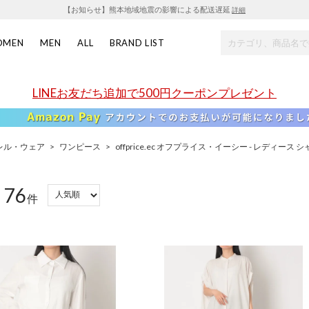
【お知らせ】熊本地域地震の影響による配送遅延
詳細
OMEN
MEN
ALL
BRAND LIST
LINEお友だち追加で500円クーポンプレゼント
レル・ウェア
>
ワンピース
>
offprice.ec オフプライス・イーシー - レディース
76
：
件