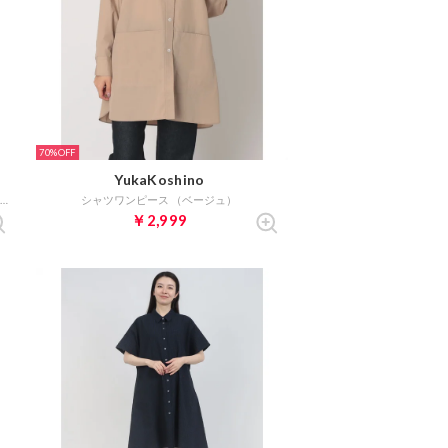
70%
YukaKoshino
スパンローン気流染め ボリュームルーズワンピース （OFFGRAY）
シャツワンピース （ベージュ）
￥2,999