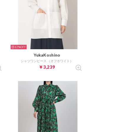
67%
YukaKoshino
シャツワンピース （オフホワイト）
￥3,239