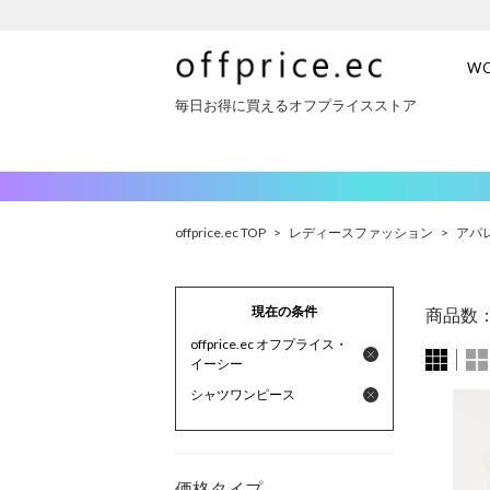
W
毎日お得に買えるオフプライスストア
offprice.ec TOP
>
レディースファッション
>
アパ
現在の条件
商品数
offprice.ec オフプライス・
イーシー
シャツワンピース
価格タイプ