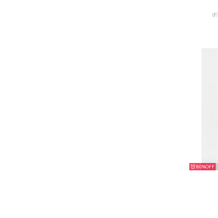
ボ
80%