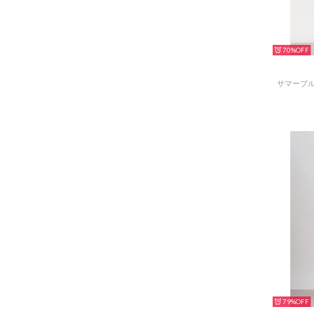
70%
サマーブル
79%