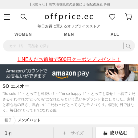
【お知らせ】熊本地域地震の影響による配送遅延
詳細
毎日お得に買えるオフプライスストア
WOMEN
MEN
ALL
LINE友だち追加で500円クーポンプレゼント！
SO エスオー
”So cute！” ～とっても可愛い！～”I'm so happy！” ～とっても幸せ！～着てくだ
さるそれぞれの”とっても”になれたらという思いをブランド名にしました。素材
と着心地の良さ、風合いにこだわった”とっても”なモノづくり。特別な日ではな
く、毎日の”とっても”になれる服
帽子
メンズ ハット
1
絞り込む
サイズ
件