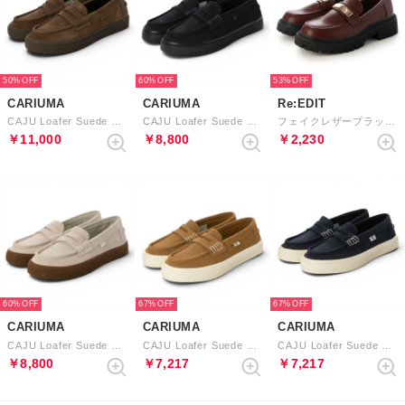
50%
60%
53%
CARIUMA
CARIUMA
Re:EDIT
CAJU Loafer Suede （Teak Brown）
CAJU Loafer Suede （All Black）
フェイクレザープラットフォームローファー （ボルドー）
￥11,000
￥8,800
￥2,230
60%
67%
67%
CARIUMA
CARIUMA
CARIUMA
CAJU Loafer Suede （Gum Latte）
CAJU Loafer Suede （Camel）
CAJU Loafer Suede （Navy）
￥8,800
￥7,217
￥7,217