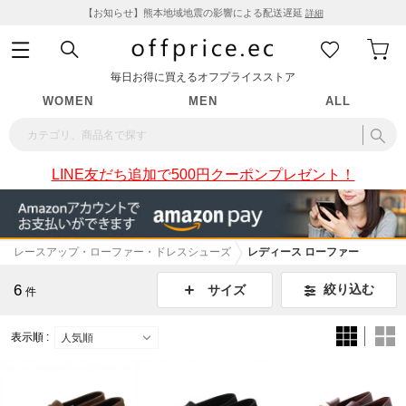
【お知らせ】熊本地域地震の影響による配送遅延
詳細
毎日お得に買えるオフプライスストア
WOMEN
MEN
ALL
LINE友だち追加で500円クーポンプレゼント！
レースアップ・ローファー・ドレスシューズ
レディース ローファー
6
絞り込む
サイズ
件
表示順 :