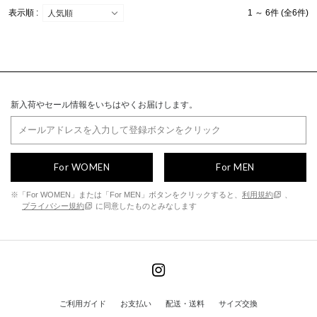
表示順 :
1 ～ 6件 (全6件)
新入荷やセール情報をいちはやくお届けします。
For WOMEN
For MEN
※「For WOMEN」または「For MEN」ボタンをクリックすると、
利用規約
、
プライバシー規約
に同意したものとみなします
ご利用ガイド
お支払い
配送・送料
サイズ交換