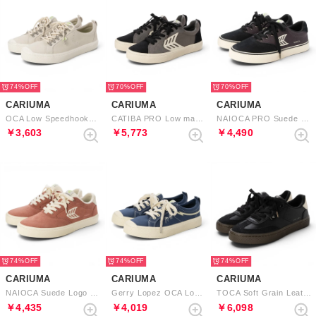
74%
70%
70%
CARIUMA
CARIUMA
CARIUMA
OCA Low Speedhooks Suede Sneaker （Vintage White）
CATIBA PRO Low master-piece Cordura Suede Logo （Charcoal Grey Black Ivory）
NAIOCA PRO Suede Canvas Logo （Jet Black Dark Grey Ivory）
￥3,603
￥5,773
￥4,490
74%
74%
74%
CARIUMA
CARIUMA
CARIUMA
NAIOCA Suede Logo Sneaker （Whithered Rose Ivory）
Gerry Lopez OCA Low Canvas Sneaker （Shadow Blue）
TOCA Soft Grain Leather and Suede （Teak Black）
￥4,435
￥4,019
￥6,098