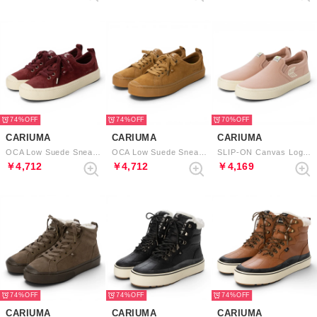
74%
74%
70%
CARIUMA
CARIUMA
CARIUMA
OCA Low Suede Sneaker （Cabernet）
OCA Low Suede Sneaker （All Camel）
SLIP-ON Canvas Logo （Rose Ivory）
￥4,712
￥4,712
￥4,169
74%
74%
74%
CARIUMA
CARIUMA
CARIUMA