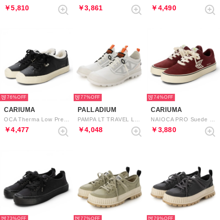
￥5,810
￥3,861
￥4,490
76%
77%
74%
CARIUMA
PALLADIUM
CARIUMA
OCA Therma Low Premium Leather Sneaker （Black）
PAMPA LT TRAVEL LO VT （STAR WHITE）
NAIOCA PRO Suede and Canvas Logo Sneaker （Cabernet Ivory）
￥4,477
￥4,048
￥3,880
73%
77%
79%