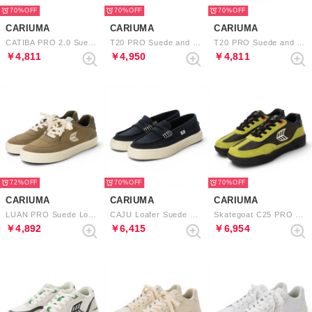
70%
70%
70%
CARIUMA
CARIUMA
CARIUMA
CATIBA PRO 2.0 Suede and Cordura Logo Sneaker （Burnt Orange Ivory Navy）
T20 PRO Suede and Mesh Logo Sneaker （Gum Smoke White Black Green）
T20 PRO Suede and Mesh Logo Sneaker （Gum Black Ivory Contrast Thread）
￥4,811
￥4,950
￥4,811
72%
70%
70%
CARIUMA
CARIUMA
CARIUMA
LUAN PRO Suede Logo Sneaker （Olive Green Ivory Burnt Olive）
CAJU Loafer Suede （Navy）
Skategoat C25 PRO Suede Mesh Logo Sneaker （Lime Green Black Ivory Pink）
￥4,892
￥6,415
￥6,954