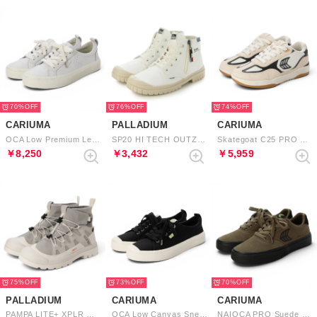
70%
76%
74%
CARIUMA
PALLADIUM
CARIUMA
OCA Low Premium Leather Sneaker （White）
SP20 HI TECH OUTZIP （STAR WHITE）
Skategoat C25 PRO Mesh Suede Sneaker （Off-White Light Cream Black Accents）
￥8,250
￥3,432
￥5,959
75%
73%
70%
PALLADIUM
CARIUMA
CARIUMA
PAMPA LITE+ XPLR WP+ （VAPOR）
OCA Low Canvas Sneaker （Black）
NAIOCA PRO Suede and Canvas Logo （Khaki Black）