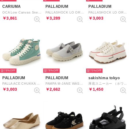
CARIUMA
PALLADIUM
PALLADIUM
OCA Low Canvas Sneaker （All Black）
PALLASHOCK LO ORG 2 （EUCALYPTUS）
PALLASHOCK LO ORG 2 （ASPHALT）
￥3,861
￥3,289
￥3,003
79%
78%
70%
PALLADIUM
PALLADIUM
sakishima tokyo
PALLA ACE CHUKKA ORG （SEA GREEN）
PAMPA M-JANE WASHED （MILK GALAXY）
厚底スニーカー （ホワイト）
￥3,003
￥2,662
￥1,450