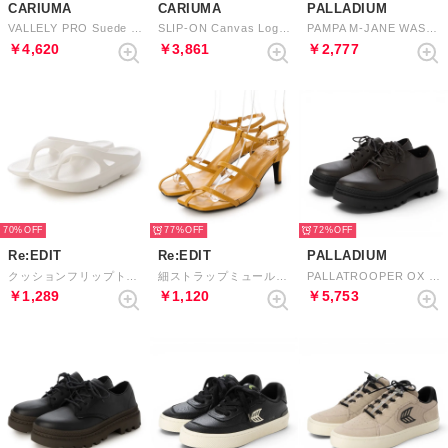
CARIUMA
CARIUMA
PALLADIUM
VALLELY PRO Suede and Cordura Logo Sneaker （Black Ivory）
SLIP-ON Canvas Logo （Black Off-White）
PAMPA M-JANE WASHED （ROSE STONE）
￥4,620
￥3,861
￥2,777
70%
77%
72%
Re:EDIT
Re:EDIT
PALLADIUM
クッションフリップトングサンダル （アイボリー）
細ストラップミュールサンダル （イエロー）
PALLATROOPER OX LTH WP+ （BITTER CHOCOLATE）
￥1,289
￥1,120
￥5,753