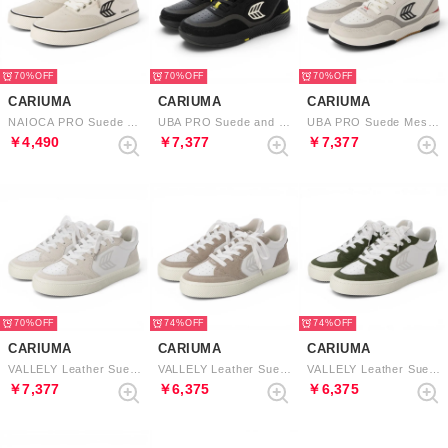
70%
70%
70%
CARIUMA
CARIUMA
CARIUMA
NAIOCA PRO Suede Canvas Logo Sneaker （Vintage White Off-White Black）
UBA PRO Suede and Mesh Logo （All Black Off-White Lime Green）
UBA PRO Suede Mesh Logo Sneaker （Smoke White Off-White Black Red）
￥4,490
￥7,377
￥7,377
70%
74%
74%
CARIUMA
CARIUMA
CARIUMA
VALLELY Leather Suede Logo Sneaker （White Smoke White Ice）
VALLELY Leather Suede Logo Sneaker （White Cloud Grey Ice）
VALLELY Leather Suede Logo Sneaker （White Bronze Green Ice）
￥7,377
￥6,375
￥6,375