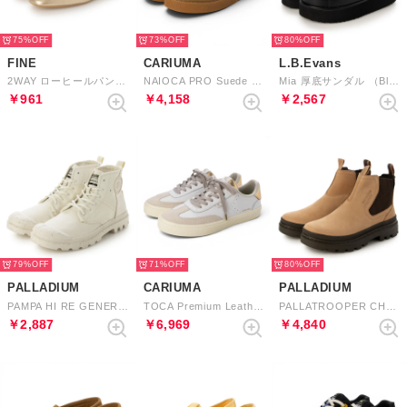
75%
73%
80%
FINE
CARIUMA
L.B.Evans
2WAY ローヒールパンプス （ゴールド）
NAIOCA PRO Suede and Canvas Logo Sneaker （Gum Black Ivory）
Mia 厚底サンダル （Black）
￥961
￥4,158
￥2,567
79%
71%
80%
PALLADIUM
CARIUMA
PALLADIUM
PAMPA HI RE GENERATE （CREAM WHITE）
TOCA Premium Leather Suede Sneaker （White Vintage White Metallic Gold）
PALLATROOPER CHE WP （DEAR BROWN）
￥2,887
￥6,969
￥4,840