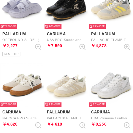
77%
70%
72%
PALLADIUM
CARIUMA
PALLADIUM
OFFBOUND SLIDE （MILK GALAXY）
UBA PRO Suede and Mesh Logo Sneaker （Black Silver Cloud）
PALLACUP FLAME TX （CREAM/FRESH GREY）
￥2,277
￥7,590
￥4,878
BEST HIT!
70%
73%
70%
CARIUMA
PALLADIUM
CARIUMA
NAIOCA PRO Suede Canvas Logo Sneaker （Gum Vintage White Off-White Black）
PALLACUP FLAME TX （CREAM WHITE）
UBA Premium Leather Logo Sneaker （White Ice）
￥4,620
￥4,618
￥8,250