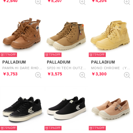
￥2,640
￥5,207
￥4,204
77%
75%
75%
PALLADIUM
PALLADIUM
PALLADIUM
PAMPA HI DARE RHONA （COFFEE）
SP20 HI TECH OUTZIP （WOODLIN）
MONO CHROME （YELLOW TWIST）
￥3,753
￥3,575
￥3,300
70%
73%
77%