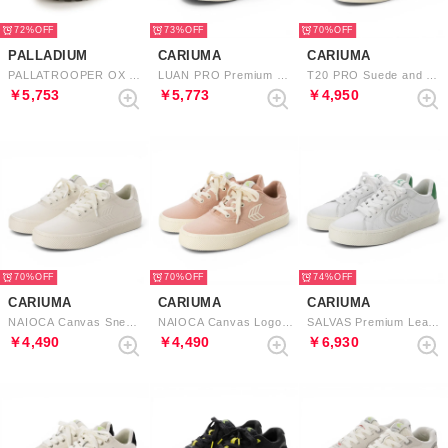
72%
73%
70%
PALLADIUM
CARIUMA
CARIUMA
PALLATROOPER OX LTH WP+ （BLACK / WREN）
LUAN PRO Premium Leather Logo Sneaker （Black Ivory）
T20 PRO Suede and Mesh Logo Sneaker （Plaza Taupe Black）
￥5,753
￥5,773
￥4,950
70%
70%
74%
CARIUMA
CARIUMA
CARIUMA
NAIOCA Canvas Sneaker （Off-White）
NAIOCA Canvas Logo （Rose Ivory）
SALVAS Premium Leather Logo Sneaker （White Ice Green）
￥4,490
￥4,490
￥6,930