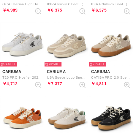
OCA Therma High Hooks Suede Boot （Teak）
IBIRA Nubuck Boot （Black）
IBIRA Nubuck Boot （Sienna Brown）
￥4,989
￥6,375
￥6,375
74%
70%
70%
CARIUMA
CARIUMA
CARIUMA
T20 PRO Hoefler 2024 Suede Mesh Logo Sneaker （Smoke White Off-White Black Gold）
UBA Suede Logo Sneaker （Sand Almond Milk）
CATIBA PRO 2.0 Suede and Cordura Logo Sneaker （Plaza Taupe Ivory）
￥4,712
￥7,377
￥4,811