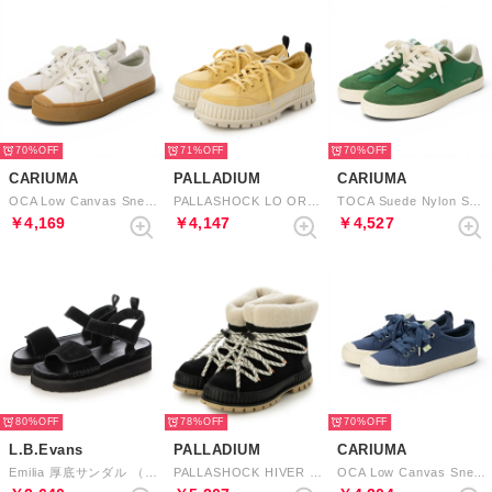
70%
71%
70%
CARIUMA
PALLADIUM
CARIUMA
OCA Low Canvas Sneaker （Gum Off-White）
PALLASHOCK LO ORG 2 （YELLOW TWIST）
TOCA Suede Nylon Sneaker （Abundant Green Green）
￥4,169
￥4,147
￥4,527
80%
78%
70%
L.B.Evans
PALLADIUM
CARIUMA
Emilia 厚底サンダル （Black）
PALLASHOCK HIVER （BLACK）
OCA Low Canvas Sneaker （Shadow Blue）