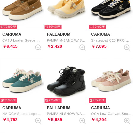
70%
80%
70%
CARIUMA
PALLADIUM
CARIUMA
CAJU Loafer Suede （Camel）
PAMPA M-JANE WASHED （PINA COTTA）
Skategoat C25 PRO Suede and Mesh Logo Sneaker （Black Ivory Yellow）
￥6,415
￥2,420
￥7,095
73%
72%
70%
CARIUMA
PALLADIUM
CARIUMA
NAIOCA Suede Logo Sneaker （Teal Ivory Watermelon）
PAMPA HI SNOW WARM （BLACK）
OCA Low Canvas Sneaker （Rose）
￥4,752
￥5,989
￥4,204