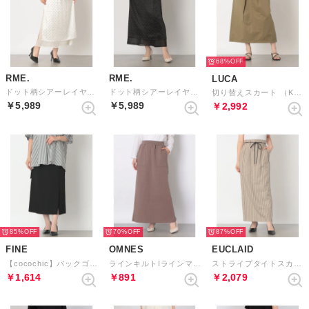
68%
RME.
RME.
LUCA
ドット柄シアーレイヤードロングスカート （WHITE）
ドット柄シアーレイヤードロングスカート （BLACK）
切り替えスカート （KHAKI）
￥5,989
￥5,989
￥2,992
85%
70%
87%
FINE
OMNES
EUCLAID
【cocochic】バックゴムスリットペンシルスカート （ブラック）
ラインキルトIラインマキシスカート （モカ）
ストライプタイトスカート （ベージュ）
￥1,614
￥891
￥2,079