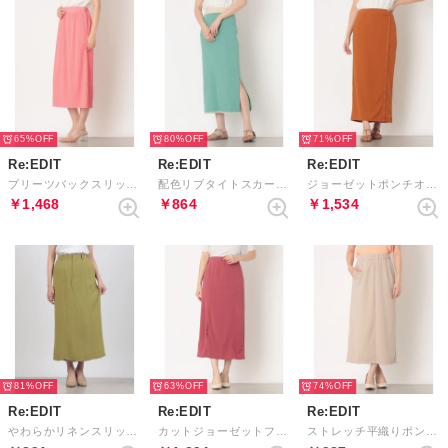
65%
80%
71%
Re:EDIT
Re:EDIT
Re:EDIT
プリーツバックスリットIラインスカート コンパクトサイズ （ピンク）
配色リブタイトスカート （グリーン）
ジョーゼットポンチオープンスナップナロースカート （オレンジ）
￥1,468
￥864
￥1,534
81%
63%
74%
Re:EDIT
Re:EDIT
Re:EDIT
やわらかリネンスリットスカート （グリーン）
カットジョーゼットフロントスリットスカート （ピンク）
ストレッチ平織りポンチ前後2WAYスカート （アイボリーベージュ）