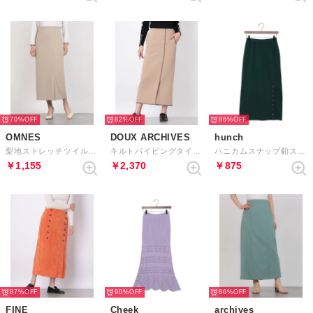
70%
82%
86%
OMNES
DOUX ARCHIVES
hunch
梨地ストレッチツイルフロントスリットタイトスカート （ベージュ）
キルトパイピングタイトスカート （BEG）
ハニカムスナップ釦スリットタイトスカート （GREEN）
￥1,155
￥2,370
￥875
87%
90%
86%
FINE
Cheek
archives