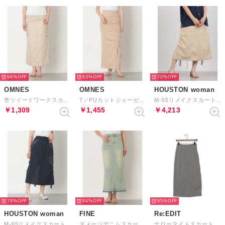
66%
63%
70%
OMNES
OMNES
HOUSTON woman
杢ツイードワークスカート （アイボリー）
T／PUカットジョーゼットシャーリングハイウエストスリットスカート （グレージュ）
M-65リメイクスカート （NT）
￥1,309
￥1,455
￥4,213
78%
84%
85%
HOUSTON woman
FINE
Re:EDIT
M-65リメイクスカート （NV）
ダメージデニムスカート （ブルー）
ナロータイトスカート （千鳥）