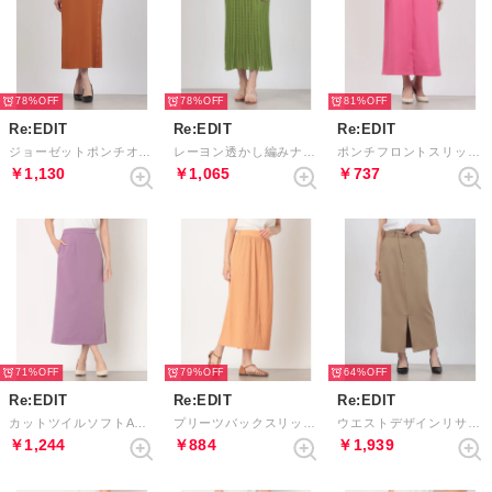
78%
78%
81%
Re:EDIT
Re:EDIT
Re:EDIT
ジョーゼットポンチオープンスナップナロースカート コンパクトサイズ （オレンジ）
レーヨン透かし編みナロースカート コンパクトサイズ （グリーン）
ポンチフロントスリットIラインスカート （ピンク）
￥1,130
￥1,065
￥737
71%
79%
64%
Re:EDIT
Re:EDIT
Re:EDIT
カットツイルソフトAラインスカート （パープル）
プリーツバックスリットIラインスカート （オレンジ）
ウエストデザインリサイクルストレッチナロースカート トールサイズ （ベージュ）
￥1,244
￥884
￥1,939