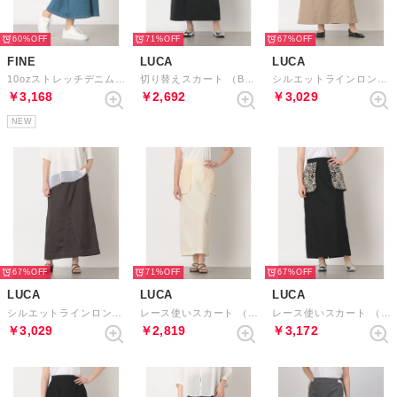
60%
71%
67%
FINE
LUCA
LUCA
10ozストレッチデニム ベイカースカート （ブルー）
切り替えスカート （BLACK）
シルエットラインロングスカート （BEIGE）
￥3,168
￥2,692
￥3,029
NEW
67%
71%
67%
LUCA
LUCA
LUCA
シルエットラインロングスカート （CHARCOAL）
レース使いスカート （IVORY）
レース使いスカート （MIX）
￥3,029
￥2,819
￥3,172