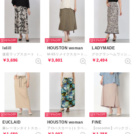
86%
73%
83%
lelill
HOUSTON woman
LADYMADE
迷彩ラップスカート （グレー）
M-65リメイクスカート （OL）
グログランヘムワッシャースカート （アイボリー）
￥3,696
￥3,801
￥2,494
90%
79%
87%
EUCLAID
HOUSTON woman
FINE
麻レーヨンタイトスカート （ベージュ）
アロハスカート(トラベル) （BL）
【cocochic】バックゴムスリットペンシルスカート （ピンク）