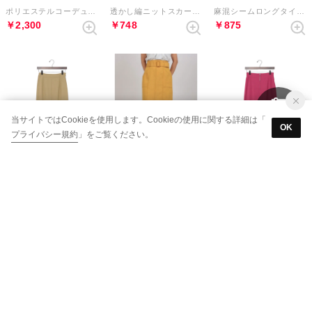
ポリエステルコーデュロイスカート （オレンジ）
透かし編ニットスカート （LAVENDER）
麻混シームロングタイトスカート （BLUE）
￥2,300
￥748
￥875
当サイトではCookieを使用します。Cookieの使用に関する詳細は「
OK
プライバシー規約
」をご覧ください。
90%
87%
92%
archives
Cheek
archives
サイドラインマーメイドスカート （MASTERD）
ベルト付き配色ステッチタイトスカート （MASTERD）
フロントZIPリブスカート （PINK）
￥620
￥1,041
￥467