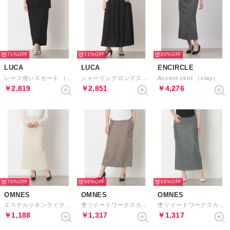
71%
71%
80%
LUCA
LUCA
ENCIRCLE
レース使いスカート （BLACK）
シャーリングロングスカート （BLACK）
Accent skirt （clay）
￥2,819
￥2,851
￥4,276
70%
66%
66%
OMNES
OMNES
OMNES
エステルリネンライクバックスリットタイトスカート （アイボリー）
杢ツイードワークスカート （ブラウン）
杢ツイードワークスカート （ブラック）
￥1,188
￥1,317
￥1,317