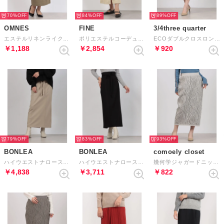
70%
84%
89%
OMNES
FINE
3/4three quarter
エステルリネンライクバックスリットタイトスカート （カーキ）
ポリエステルコーデュロイスカート （アイボリー）
ECOダブルクロスロングタイトスカート （LGN）
￥1,188
￥2,854
￥920
79%
83%
93%
BONLEA
BONLEA
comoely closet
ハイウエストナロースカート （ベージュ）
ハイウエストナロースカート （ブラック）
幾何学ジャガードニットコクーンスカート （アイボリー）
￥4,838
￥3,711
￥822