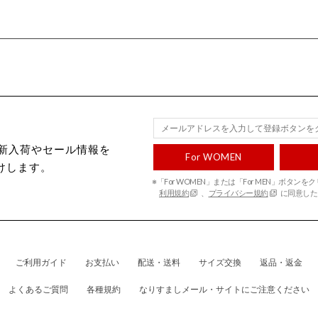
ecから新入荷やセール情報を
For WOMEN
けします。
※「For WOMEN」または「For MEN」ボタン
利用規約
、
プライバシー規約
に同意した
ご利用ガイド
お支払い
配送・送料
サイズ交換
返品・返金
よくあるご質問
各種規約
なりすましメール・サイトにご注意ください