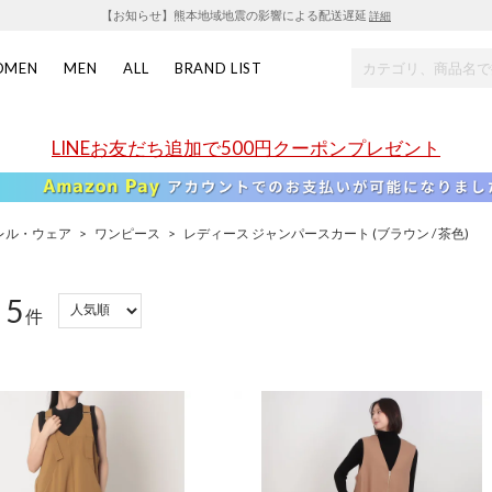
【お知らせ】熊本地域地震の影響による配送遅延
詳細
OMEN
MEN
ALL
BRAND LIST
LINEお友だち追加で500円クーポンプレゼント
レル・ウェア
>
ワンピース
>
レディース ジャンパースカート (ブラウン / 茶色)
5
：
件