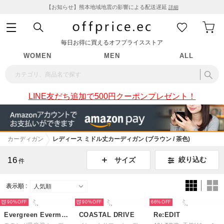
【お知らせ】熊本地域地震の影響による配送遅延
詳細
毎日お得に買えるオフプライスストア
WOMEN
MEN
ALL
LINE友だち追加で500円クーポンプレゼント！
カーディガン
レディース ミドル丈カーディガン (ブラウン / 茶色)
16
絞り込む
サイズ
件
表示順 :
90%
90%
66%
Evergreen Evermore
COASTAL DRIVE
Re:EDIT