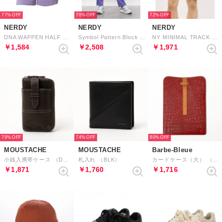
77%
76%
72%
NERDY
NERDY
NERDY
DNA WAPPEN HALF PANTS DNA ワッペンハーフパンツ
Symbol Pattern Block Track Pants シンボルパターンブロックトラックパンツ
NY MINIMAL TRACK HALF PANTS （WHITE）
￥1,584
￥2,508
￥1,971
79%
74%
80%
MOUSTACHE
MOUSTACHE
Barbe-Bleue
小銭入携帯ケース （DBR）
札入れ （BLK）
カードケース（大） （RED）
￥1,871
￥1,760
￥1,716