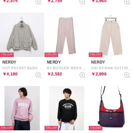
￥2,574
￥2,759
￥1,960
75%
72%
79%
NERDY
NERDY
NERDY
OUT POCKET BASIC WINDBREAKER （GRAY） アウトポケットベーシックウィンドブレーカー（グレー）
NY BICOLOR MEN'S TRACK PANTS NY バイカラーメンズトラックパンツ
UNI NY RAW CUTTING DENIM PANTS （IVORY） NYローカットデニムパンツ（アイボリー）
￥4,180
￥2,582
￥2,896
75%
76%
71%