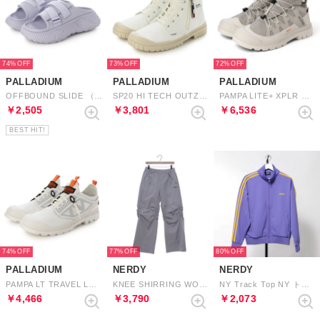
74%
73%
72%
PALLADIUM
PALLADIUM
PALLADIUM
OFFBOUND SLIDE （MILK GALAXY）
SP20 HI TECH OUTZIP （STAR WHITE）
PAMPA LITE+ XPLR WP+ （VAPOR）
￥2,505
￥3,801
￥6,536
BEST HIT!
74%
77%
80%
PALLADIUM
NERDY
NERDY
PAMPA LT TRAVEL LO VT （STAR WHITE）
KNEE SHIRRING WOVEN PANTS （GRAY） ニーシャーリングウーブンパンツ（グレー）
NY Track Top NY トラックトップ
￥4,466
￥3,790
￥2,073