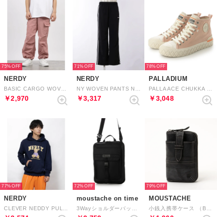
75%
71%
78%
NERDY
NERDY
PALLADIUM
BASIC CARGO WOVEN PANTS （ROSE PINK） ベーシックカーゴウーブンパンツ（ローズピンク）
NY WOVEN PANTS NY ウーブンパンツ
PALLA ACE CHUKKA ORG （NATURE PINK）
￥2,970
￥3,317
￥3,048
77%
72%
79%
NERDY
moustache on time
MOUSTACHE
CLEVER NEDDY PULLOVER HOODIE クレバーネディプルオーバーフーディ
3Wayショルダーバッグ （BLK）
小銭入携帯ケース （BLK）