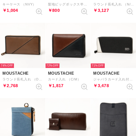
キーケース （NVY）
梨地ビッグボックス半袖Tシャツ （サーモンピンク）
ラウンド長札入れ （N/M）
￥1,004
￥800
￥3,127
74%
72%
71%
MOUSTACHE
MOUSTACHE
MOUSTACHE
ラウンド長札入れ （OAK）
カード入れ （C/M）
ジャバラカード入れ付き束入れ （BLK）
￥2,768
￥1,817
￥3,478