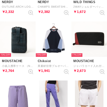
NERDY
NERDY
WILD THINGS
OUTLINE ARCH LOGO SWEATSHIRT （ROSE PINK） アウトラインアーチロゴスウェットシャツ（ローズピンク）
CHAMPS SWEATSHIRT チャンプスウェットシャツ
2WAYショルダーバッグM （BLUE×RED）
￥2,332
￥2,382
￥1,672
70%
75%
77%
MOUSTACHE
Chikoist
MOUSTACHE
小銭入携帯ケース （NVY）
異素材切替プルオーバー （ネイビー）
ジャバラカード入れ付き束入れ （RED）
￥2,764
￥1,941
￥2,673