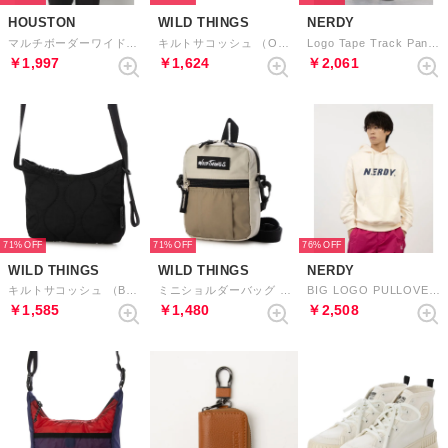
HOUSTON
WILD THINGS
NERDY
マルチボーダーワイドポロシャツ （PU）
キルトサコッシュ （OFF WHITE）
Logo Tape Track Pants ロゴテープトラックパンツ
￥1,997
￥1,624
￥2,061
71%
71%
76%
WILD THINGS
WILD THINGS
NERDY
キルトサコッシュ （BLACK）
ミニショルダーバッグ （BEIGE）
BIG LOGO PULLOVER HOODIE ビッグロゴプルオーバーフーディ
￥1,585
￥1,480
￥2,508