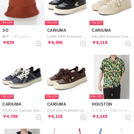
74%
70%
70%
SO
CARIUMA
CARIUMA
帽子 （アンバー）
LUAN PRO Premium Leather Logo Sneaker （Black Ivory）
SALVAS Premium Leather Logo Sneaker （All Almond Milk Plaza Taupe）
￥829
￥6,495
￥8,119
70%
70%
80%
CARIUMA
CARIUMA
HOUSTON
OCA Low Canvas Sneaker （Navy Bandana）
OCA Low Premium Leather Sneaker （Brown）
ミリタリーアロハシャツ（ハンティング） （02）
￥4,708
￥8,119
￥2,149