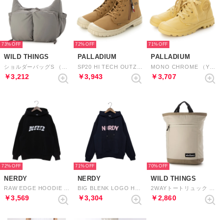
73%
72%
71%
WILD THINGS
PALLADIUM
PALLADIUM
ショルダーバッグS （GRAY）
SP20 HI TECH OUTZIP （WOODLIN）
MONO CHROME （YELLOW TWIST）
￥3,212
￥3,943
￥3,707
72%
71%
70%
NERDY
NERDY
WILD THINGS
RAW EDGE HOODIE （BLACK） ローエッジフーディー（ブラック）
BIG BLENK LOGO HOODIE （NAVY） ビッグブレンクロゴフーディー（ネイビー）
2WAYトートリュック （BEIGE）
￥3,569
￥3,304
￥2,860