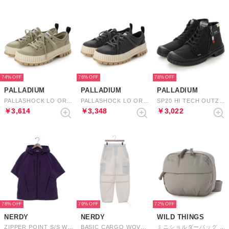
74%
76%
78%
PALLADIUM
PALLADIUM
PALLADIUM
PALLASHOCK LO ORG 2 （EUCALYPTUS）
PALLASHOCK LO ORG 2 （ASPHALT）
SP20 HI TECH OUTZIP （BLACK/BLACK）
￥3,614
￥3,348
￥3,022
78%
79%
72%
NERDY
NERDY
WILD THINGS
ZIPPER POINT S/S WINDBREAKER （DARK PURPLE） ジッパーポイントショートスリーブウィンドブレーカー（ダークパープル）
BASIC CARGO WOVEN PANTS （BEIGE） ベーシックカーゴウーブンパンツ（ベージュ）
ミニショルダーバッグ （GRAY）