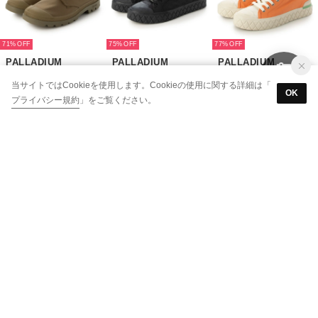
71%
75%
77%
PALLADIUM
PALLADIUM
PALLADIUM
PAMPA OX SEEKER LITE+ WP+ （BUTTERNUT）
ヴィンテージ加工PALLA ACE LO SURPLUS （ALL BLACK）
PALLA ACE CHUKKA ORG （SUNSTONE ORANGE）
当サイトではCookieを使用します。Cookieの使用に関する詳細は「
￥4,711
￥3,742
￥3,186
OK
プライバシー規約
」をご覧ください。
71%
79%
79%
PALLADIUM
PALLADIUM
PALLADIUM
ACE CITY SHELL CHUK2 （CREAM WHITE）
PAMPA HI ZIP ORGANIC （NATURE PINK）
PAMPA HI RE GENERATE （BLACK）
￥4,683
￥3,129
￥2,784