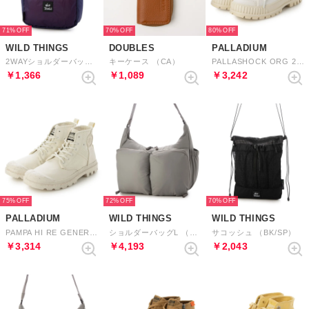
71%
70%
80%
WILD THINGS
DOUBLES
PALLADIUM
2WAYショルダーバッグS （BLUE×RED）
キーケース （CA）
PALLASHOCK ORG 2 （STAR WHITE）
￥1,366
￥1,089
￥3,242
75%
72%
70%
PALLADIUM
WILD THINGS
WILD THINGS
PAMPA HI RE GENERATE （CREAM WHITE）
ショルダーバッグL （GRAY）
サコッシュ （BK/SP）
￥3,314
￥4,193
￥2,043