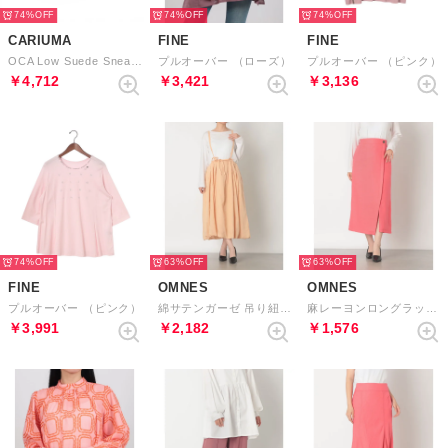
74%
74%
74%
CARIUMA
FINE
FINE
OCA Low Suede Sneaker （Withered Rose）
プルオーバー （ローズ）
プルオーバー （ピンク）
￥4,712
￥3,421
￥3,136
74%
63%
63%
FINE
OMNES
OMNES
プルオーバー （ピンク）
綿サテンガーゼ 吊り紐付き2重バルーンスカート （サーモンピンク）
麻レーヨンロングラップスカート （コーラルピンクB）
￥3,991
￥2,182
￥1,576