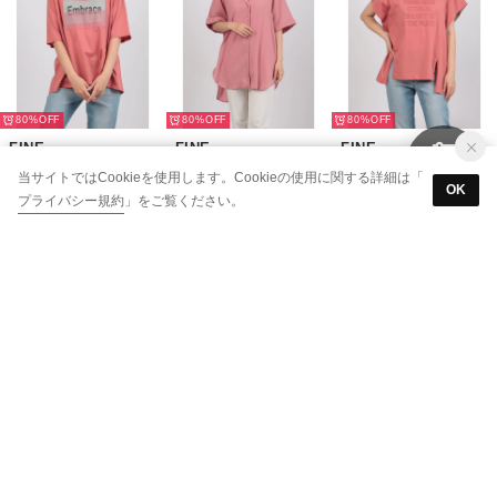
80%
80%
80%
FINE
FINE
FINE
プルオーバー （ピンク）
シャツ （ローズ）
プルオーバー （ピンク）
当サイトではCookieを使用します。Cookieの使用に関する詳細は「
OK
￥3,284
￥2,846
￥3,284
プライバシー規約
」をご覧ください。
80%
80%
89%
FINE
FINE
FINE
プルオーバー （ピンク）
ワンピース （ピンク）
プルオーバー （ピンク）
￥2,627
￥3,942
￥1,402