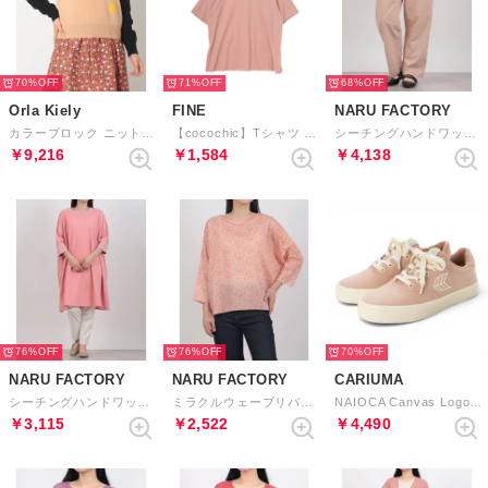
70%
71%
68%
Orla Kiely
FINE
NARU FACTORY
カラーブロック ニット Uネック （ピンク）
【cocochic】Tシャツ （ピーチ）
シーチングハンドワッシャーコージーパンツ （16）
￥9,216
￥1,584
￥4,138
76%
76%
70%
NARU FACTORY
NARU FACTORY
CARIUMA
シーチングハンドワッシャー チュニックワンピース （17）
ミラクルウェーブリバティプリント(Day's Eye) バトーブラウス7分袖 （20）
NAIOCA Canvas Logo （Rose Ivory）
￥3,115
￥2,522
￥4,490