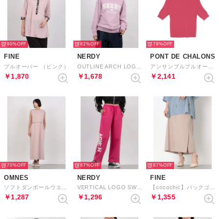
90%
82%
79%
FINE
NERDY
PONT DE CHALONS
プルオーバー （ピンク）
OUTLINE ARCH LOGO SWEATSHIRT （ROSE PINK） アウトラインアーチロゴスウェットシャツ（ローズピンク）
アンサンブルプルオーバー （ピンク）
￥1,870
￥1,678
￥2,141
70%
87%
87%
OMNES
NERDY
FINE
ソフトダンボールウエストドローコードワンピース （ピンク）
VERTICAL LOGO SWEATPANTS （HOT PINK） バーティカルロゴスウェットパンツ（ホットピンク）
【cocochic】バックゴムスリットペンシルスカート （ピンク）
￥1,287
￥1,296
￥1,355