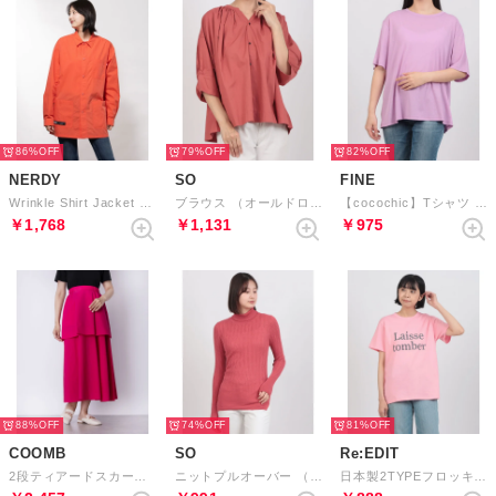
86%
79%
82%
NERDY
SO
FINE
Wrinkle Shirt Jacket リンクルシャツジャケット
ブラウス （オールドローズ）
【cocochic】Tシャツ （ローズ）
￥1,768
￥1,131
￥975
88%
74%
81%
COOMB
SO
Re:EDIT
2段ティアードスカート （ピンク）
ニットプルオーバー （サーモンピンク）
日本製2TYPEフロッキープリントコットン天竺Tシャツ （メッセージピンク）