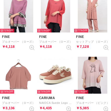
71%
71%
77%
FINE
FINE
FINE
プルオーバー （ローズ）
プルオーバー （ローズ）
セットアップ （ローズ）
￥4,118
￥4,118
￥7,128
74%
74%
71%
FINE
CARIUMA
FINE
プルオーバー （ローズ）
NAIOCA Suede Logo Sneaker （Whithered Rose Ivory）
プルオーバー （ピンク）
￥3,136
￥4,435
￥5,385