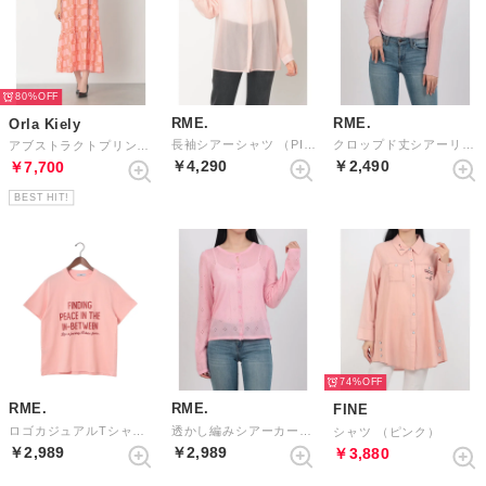
80%
RME.
RME.
Orla Kiely
長袖シアーシャツ （PINK）
クロップド丈シアーリブカーディガン （PINK）
アブストラクトプリント ワンピース （ピンク）
￥4,290
￥2,490
￥7,700
BEST HIT!
74%
RME.
RME.
FINE
ロゴカジュアルTシャツ （PINK）
透かし編みシアーカーディガン （PINK）
シャツ （ピンク）
￥2,989
￥2,989
￥3,880