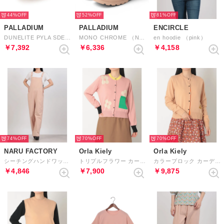
44%
52%
81%
PALLADIUM
PALLADIUM
ENCIRCLE
DUNELITE PYLA SDE （NATURE PINK）
MONO CHROME （NATURE PINK）
en hoodie （pink）
￥7,392
￥6,336
￥4,158
74%
70%
70%
NARU FACTORY
Orla Kiely
Orla Kiely
シーチングハンドワッシャー サロペット （16）
トリプルフラワー カーディガン （ピンク）
カラーブロック カーディガン コンパクト （ピンク）
￥4,846
￥7,900
￥9,875