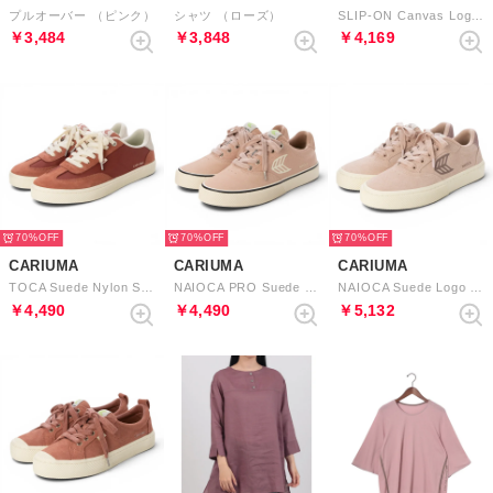
プルオーバー （ピンク）
シャツ （ローズ）
SLIP-ON Canvas Logo （Rose Ivory）
￥3,484
￥3,848
￥4,169
70%
70%
70%
CARIUMA
CARIUMA
CARIUMA
TOCA Suede Nylon Sneaker （Withered Rose Dark Rose）
NAIOCA PRO Suede and Canvas Logo （Rose Ivory）
NAIOCA Suede Logo （Rose Twilight Mauve）
￥4,490
￥4,490
￥5,132