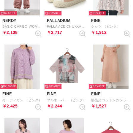
82%
81%
90%
NERDY
PALLADIUM
FINE
BASIC CARGO WOVEN PANTS （ROSE PINK） ベーシックカーゴウーブンパンツ（ローズピンク）
PALLA ACE CHUKKA ORG （NATURE PINK）
シャツ （ピンク）
￥2,138
￥2,717
￥1,912
84%
88%
80%
FINE
FINE
FINE
カーディガン （ピンク）
プルオーバー （ピンク）
製品染コットンカツラギマキシスカート （ピンク）
￥2,425
￥2,244
￥1,527