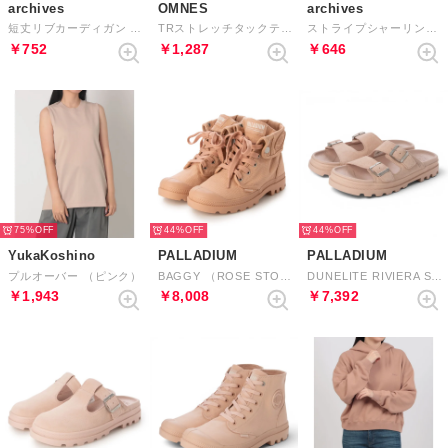
archives
OMNES
archives
短丈リブカーディガン （PINK）
TRストレッチタックテーパードパンツ （ピンク）
ストライプシャーリングクロストップス5S （PINK）
￥752
￥1,287
￥646
75%
44%
44%
YukaKoshino
PALLADIUM
PALLADIUM
プルオーバー （ピンク）
BAGGY （ROSE STONE）
DUNELITE RIVIERA SDE （NATURE PINK）
￥1,943
￥8,008
￥7,392