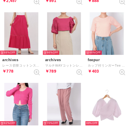
￥2,457
￥991
￥888
88%
86%
86%
archives
archives
feepur
レース切替コットンスカート （ROSE PINK）
マルチWAYコットンレースコンパクトブラウス （PINK）
カップ付リンガーTee （PINK）
￥778
￥789
￥403
82%
70%
88%