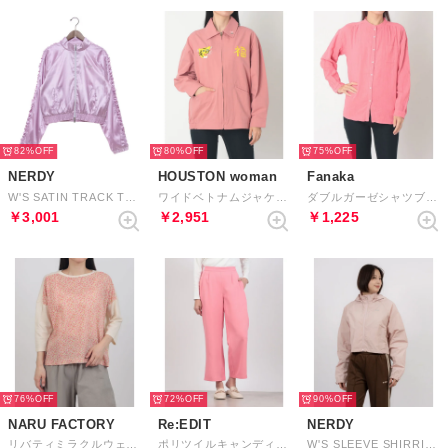
82%
80%
75%
NERDY
HOUSTON woman
Fanaka
W'S SATIN TRACK TOP （PINK） サテンバイカートラックトップ（ピンク）
ワイドベトナムジャケット （PK）
ダブルガーゼシャツブラウス （ローズ）
￥3,001
￥2,951
￥1,225
76%
72%
90%
NARU FACTORY
Re:EDIT
NERDY
リバティミラクルウェーブ(Day's Eye)×ムラ糸 2WAYミナミシャツ7分袖 （20）
ポリツイルキャンディーカラースラックス コンパクトサイズ （ピンク）
W'S SLEEVE SHIRRING WINDBREAKER （BABY PINK） スリーブシアリングウィンドブレーカー（ベビーピンク）