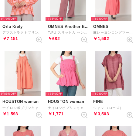
70%
75%
63%
Orla Kiely
OMNES Another Edition
OMNES
アブストラクトプリント 長袖ブラウス （ピンク）
T/PU スリット入 センタープレスワイドパンツ （ピンク）
麻レーヨンロングマーメイドスカート （コーラルピンクA）
￥7,151
￥682
￥1,562
85%
76%
80%
HOUSTON woman
HOUSTON woman
FINE
ナイロンポプリンキャミソールドレス （SP）
ナイロンポプリンキャミソールブラウス （PK）
シャツ （ローズ）
￥1,593
￥1,771
￥3,503