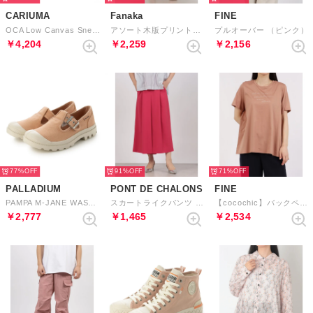
CARIUMA
Fanaka
FINE
OCA Low Canvas Sneaker （Rose）
アソート木版プリントティアードスカート （ピンク）
プルオーバー （ピンク）
￥4,204
￥2,259
￥2,156
77%
91%
71%
PALLADIUM
PONT DE CHALONS
FINE
PAMPA M-JANE WASHED （ROSE STONE）
スカートライクパンツ （ピンク）
【cocochic】バックペプラムロゴTシャツ （ピンク）
￥2,777
￥1,465
￥2,534