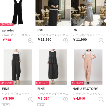
86%
RME.
RME.
ap retro
レース襟スウェットセットアップ （BLACK）
レース襟スウェットセットアップ （GRAY）
2WAY アソートサロペット / テーパードパンツ （ブラック系その他2 TR素材）
￥11,990
￥11,990
￥748
60%
60%
74%
FINE
FINE
NARU FACTORY
ベアトップサロペット （ブラック）
ノースリーブギャザープルオーバー ワイドパンツ セットアップ （グレー）
シーチングハンドワッシャー サロペット （16）
￥3,300
￥3,564
￥4,846
NEW
NEW