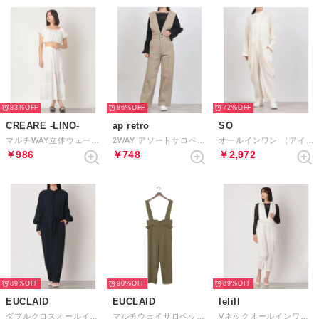
83%
86%
72%
CREARE -LINO-
ap retro
SO
マルチWAY立体ウェーブフリルティアードスカートセットアップ （オフホワイト）
2WAY アソートサロペット / テーパードパンツ （ベージュ）
オールインワン （アイボリー）
￥986
￥748
￥2,972
89%
90%
89%
EUCLAID
EUCLAID
lelill
ダブルクロスオールインワン （ダークブルー）
マルチウェイサロペット （カーキ）
Vネックオールインワン （オフホワイト）