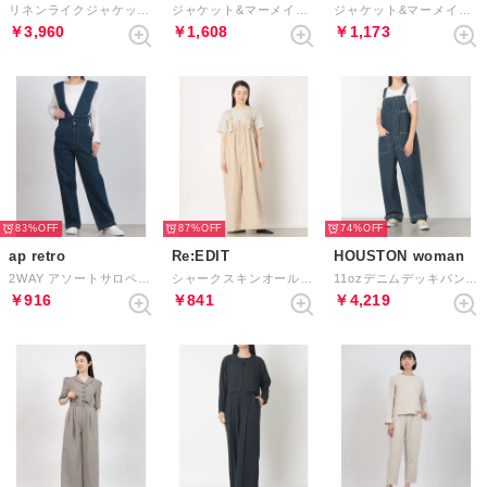
リネンライクジャケット&オールインワン （ライトベージュ）
ジャケット&マーメイドワンピースセットアップ （グレー）
ジャケット&マーメイドワンピースセットアップ （ベージュ）
￥3,960
￥1,608
￥1,173
83%
87%
74%
ap retro
Re:EDIT
HOUSTON woman
2WAY アソートサロペット / テーパードパンツ （インディゴブルー）
シャークスキンオールインワン （エクリュ）
11ozデニムデッキパンツ （IN）
￥916
￥841
￥4,219