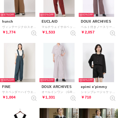
87%
93%
83%
hunch
EUCLAID
DOUX ARCHIVES
ヴィンテージクロスオールインワン （MOCHA）
マルチウェイサロペット （ブラウン）
ベルト付きノースリーブニットセットアップ （BROWN）
￥1,774
￥1,533
￥2,057
89%
89%
89%
FINE
DOUX ARCHIVES
epimi e'pimmy
サスペンダーハイウエストデニム （ネイビー）
オールインワン （GREIGE）
シャンブレージャケット＆ショートパンツSETUP （BLK）
￥1,004
￥1,331
￥710