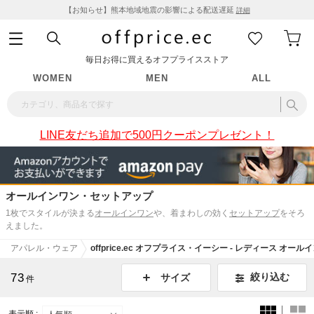
【お知らせ】熊本地域地震の影響による配送遅延
詳細
毎日お得に買えるオフプライスストア
WOMEN
MEN
ALL
LINE友だち追加で500円クーポンプレゼント！
オールインワン・セットアップ
1枚でスタイルが決まる
オールインワン
や、着まわしの効く
セットアップ
をそろ
えました。
アパレル・ウェア
offprice.ec オフプライス・イーシー - レディース オ
73
絞り込む
サイズ
件