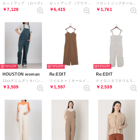
セットアップ （ローズ）
セットアップ （ブラウン）
フロントジップオールインワン （ベージュ）
￥7,128
￥6,415
￥1,761
78%
74%
63%
HOUSTON woman
Re:EDIT
Re:EDIT
11ozデニムデッキパンツ （VW）
ツイルキャミオールインワン （ベージュ×ベージュ）
ナイロンタフタウエストドロストサロペット （ホワイト）
￥3,509
￥1,597
￥2,539