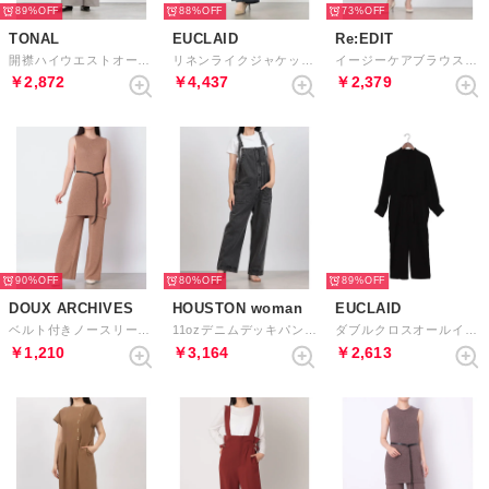
89%
88%
73%
TONAL
EUCLAID
Re:EDIT
開襟ハイウエストオールインワン （グレー）
リネンライクジャケット&オールインワン （ネイビー）
イージーケアブラウス&テーパードパンツセットアップ （アイボリー）
￥2,872
￥4,437
￥2,379
90%
80%
89%
DOUX ARCHIVES
HOUSTON woman
EUCLAID
ベルト付きノースリーブニットセットアップ （MOCHA）
11ozデニムデッキパンツ （BVW）
ダブルクロスオールインワン （ブラック）
￥1,210
￥3,164
￥2,613