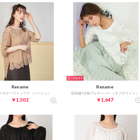
72%
Rename
Rename
ーモチーフトップス （ベージュ）
花刺繍7分袖プルオーバー （オフホワイト）
￥1,502
￥1,647