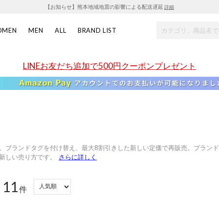
【お知らせ】熊本地域地震の影響による配送遅延
詳細
OMEN
MEN
ALL
BRAND LIST
LINEお友だち追加で500円クーポンプレゼント
。ブランドタグを付け替え、最大8割引きした新しい定価で再販売。ブラン
新しい売り方です。
さらに詳しく
11
：
件