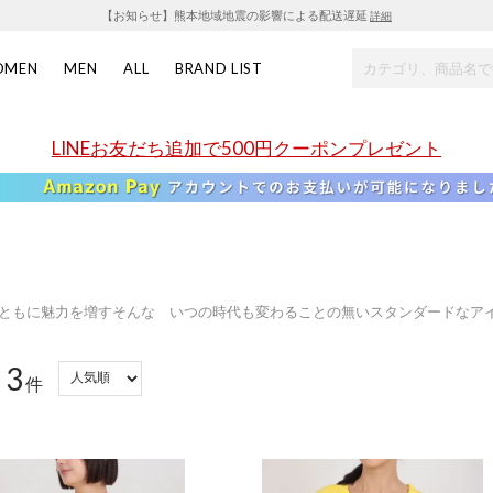
【お知らせ】熊本地域地震の影響による配送遅延
詳細
OMEN
MEN
ALL
BRAND LIST
LINEお友だち追加で500円クーポンプレゼント
ともに魅力を増すそんな いつの時代も変わることの無いスタンダードなア
3
：
件