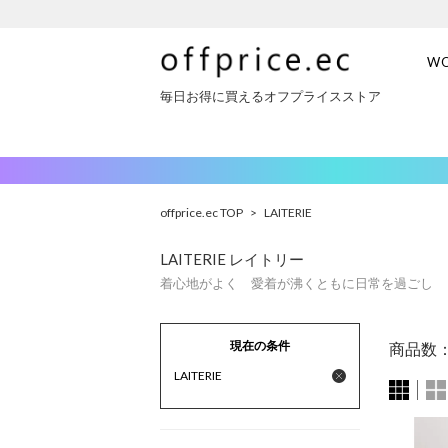
W
毎日お得に買えるオフプライスストア
offprice.ec TOP
>
LAITERIE
LAITERIE レイトリー
着心地がよく 愛着が沸くともに日常を過ごし 
現在の条件
商品数
LAITERIE