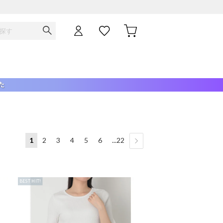
1
2
3
4
5
6
...22
BEST HIT!