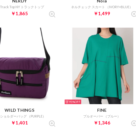
NERDY
Noia
 Track Top NY トラックトップ
ネルチェック スカート （IVORY×BLUE）
￥1,865
￥1,499
91%
WILD THINGS
FINE
ショルダーバッグ （PURPLE）
プルオーバー （ブルー）
￥1,401
￥1,346