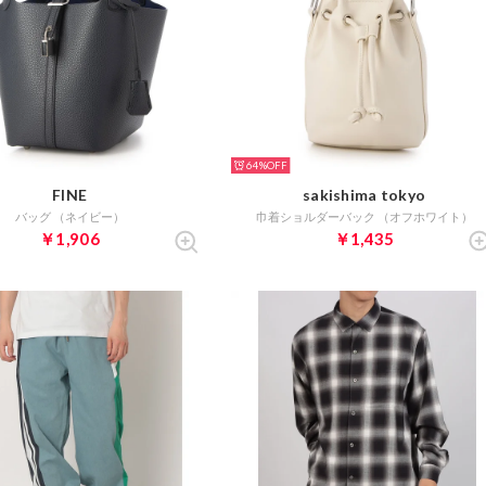
64%
FINE
sakishima tokyo
バッグ （ネイビー）
巾着ショルダーバック （オフホワイト）
￥1,906
￥1,435