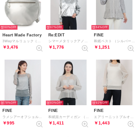
60%
67%
84%
Heart Made Factory
Re:EDIT
FINE
3Wayマルリュック（合皮） （SIL）
シマーメタリックアノラック （シルバー）
和紙ベスト （シルバーグレー）
￥3,476
￥1,776
￥1,251
78%
83%
92%
FINE
FINE
FINE
ラメシアーオフショルトップス （シルバー）
和紙混カーディガン （シルバーグレー）
エアリーニットプルオーバー&インナー （シルバー）
￥995
￥1,411
￥1,443