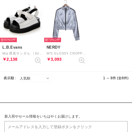
83%
73%
L.B.Evans
NERDY
Mia 厚底サンダル （Silver）
W'S GLOSSY CROPPED TRACK TOP （SILVER） グロッシークロップドトラックトップ（シルバー）
￥2,138
￥3,093
表示順 :
1 ～ 8件 (全8件)
新入荷やセール情報をいちはやくお届けします。