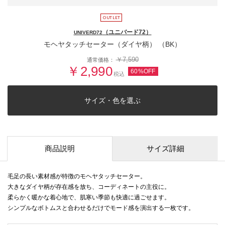
（ユニバード72）
UNIVERD72
モヘヤタッチセーター（ダイヤ柄） （BK）
￥7,590
通常価格：
￥2,990
60%OFF
税込
サイズ・色を選ぶ
商品説明
サイズ詳細
毛足の長い素材感が特徴のモヘヤタッチセーター。
大きなダイヤ柄が存在感を放ち、コーディネートの主役に。
柔らかく暖かな着心地で、肌寒い季節も快適に過ごせます。
シンプルなボトムスと合わせるだけでモード感を演出する一枚です。