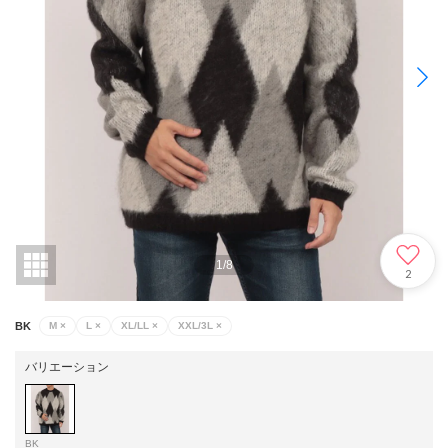
1
/
8
2
BK
M
×
L
×
XL/LL
×
XXL/3L
×
バリエーション
BK