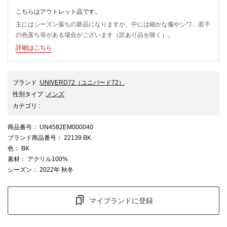
こちらはアウトレット品です。
主にはシーズン落ちの新品になりますが、中には細かな傷やシワ、若干
の色落ち等がある場合がございます（訳あり品を除く）。
詳細はこちら
ブランド
:
UNIVERD72
（ユニバード72）
性別タイプ
:
メンズ
カテゴリ
:
商品番号
： UN4582EM000040
ブランド商品番号
： 22139 BK
色
： BK
素材
： アクリル100%
シーズン
： 2022年 秋冬
マイブランドに登録