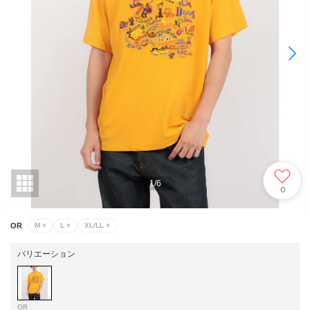
1
/
6
0
OR
M
×
L
×
XL/LL
×
バリエーション
OR