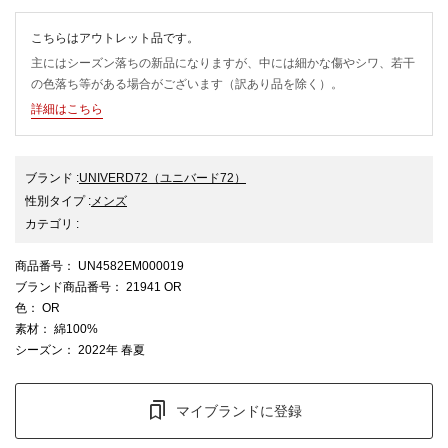
こちらはアウトレット品です。
主にはシーズン落ちの新品になりますが、中には細かな傷やシワ、若干
の色落ち等がある場合がございます（訳あり品を除く）。
詳細はこちら
ブランド
:
UNIVERD72
（ユニバード72）
性別タイプ
:
メンズ
カテゴリ
:
商品番号
： UN4582EM000019
ブランド商品番号
： 21941 OR
色
： OR
素材
： 綿100%
シーズン
： 2022年 春夏
マイブランドに登録