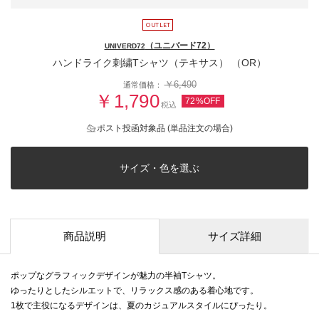
（ユニバード72）
UNIVERD72
ハンドライク刺繍Tシャツ（テキサス） （OR）
￥6,490
通常価格：
￥1,790
72%OFF
税込
ポスト投函対象品 (単品注文の場合)
サイズ・色を選ぶ
商品説明
サイズ詳細
ポップなグラフィックデザインが魅力の半袖Tシャツ。
ゆったりとしたシルエットで、リラックス感のある着心地です。
1枚で主役になるデザインは、夏のカジュアルスタイルにぴったり。