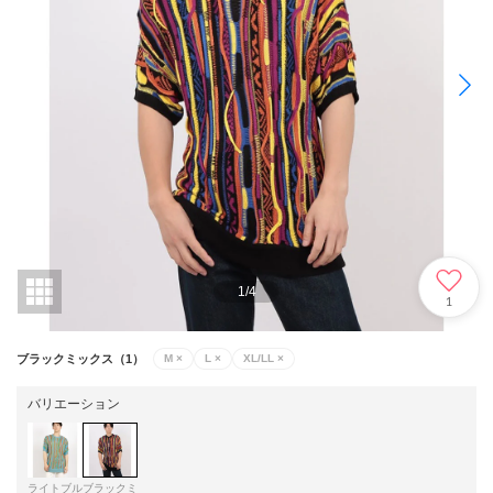
1
/
4
1
ブラックミックス（1）
M
×
L
×
XL/LL
×
バリエーション
ライトブル
ブラックミ