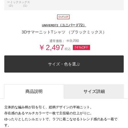
ーミックス
ックス
（2）
（1）
（ユニバード72）
UNIVERD72
3DサマーニットTシャツ （ブラックミックス）
￥9,790
通常価格：
￥2,497
74%OFF
税込
サイズ・色を選ぶ
商品説明
サイズ詳細
立体的な編み柄が目を引く、総柄デザインの半袖ニット。
存在感のあるマルチカラーで一枚で主役級の仕上がりに。
ゆったりとしたシルエットで、ラフに着こなせるトレンド感のある一着で
す。