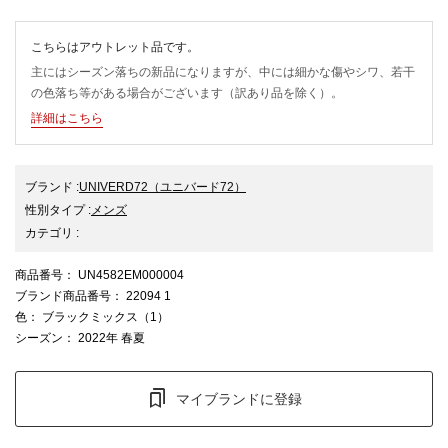
こちらはアウトレット品です。
主にはシーズン落ちの新品になりますが、中には細かな傷やシワ、若干
の色落ち等がある場合がございます（訳あり品を除く）。
詳細はこちら
ブランド
:
UNIVERD72
（ユニバード72）
性別タイプ
:
メンズ
カテゴリ
:
商品番号
： UN4582EM000004
ブランド商品番号
： 22094 1
色
： ブラックミックス（1）
シーズン
： 2022年 春夏
マイブランドに登録