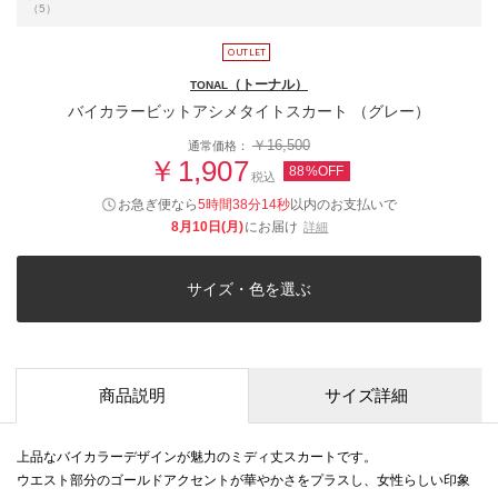
（5）
（トーナル）
TONAL
バイカラービットアシメタイトスカート （グレー）
￥16,500
通常価格：
￥1,907
88%OFF
税込
お急ぎ便なら
5時間38分14秒
以内
のお支払いで
8月10日(月)
にお届け
詳細
サイズ・色を選ぶ
商品説明
サイズ詳細
上品なバイカラーデザインが魅力のミディ丈スカートです。
ウエスト部分のゴールドアクセントが華やかさをプラスし、女性らしい印象