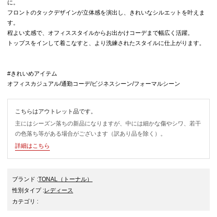
に。
フロントのタックデザインが立体感を演出し、きれいなシルエットを叶えま
す。
程よい丈感で、オフィススタイルからお出かけコーデまで幅広く活躍。
トップスをインして着こなすと、より洗練されたスタイルに仕上がります。
#きれいめアイテム
オフィスカジュアル/通勤コーデ/ビジネスシーン/フォーマルシーン
こちらはアウトレット品です。
主にはシーズン落ちの新品になりますが、中には細かな傷やシワ、若干
の色落ち等がある場合がございます（訳あり品を除く）。
詳細はこちら
ブランド
:
TONAL
（トーナル）
性別タイプ
:
レディース
カテゴリ
: