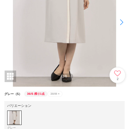
1
/
8
2
グレー（5）
36/S
残り1点
38/M
×
バリエーション
グレー