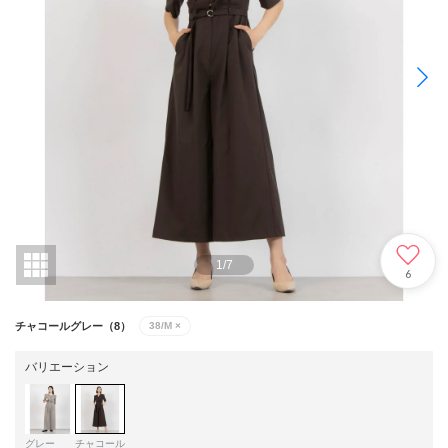
1
/
7
6
チャコールグレー（8）
38/M
×
バリエーション
グレー
チャコール