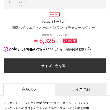
（5）
グレー
（8）
（トーナル）
TONAL
開襟ハイウエストオールインワン （チャコールグレー）
￥27,500
通常価格：
￥6,325
77%OFF
税込
なら
3回払いで月々2,108円
から。分割手数料無料
サイズ・色を選ぶ
商品説明
サイズ詳細
エレガントなシルエットが魅力のテーラードオールインワンです。
ジャケット風の襟付きデザインが上品で、大人っぽい印象を演出。