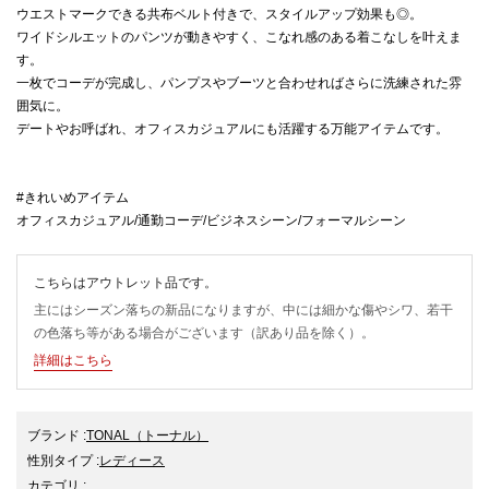
ウエストマークできる共布ベルト付きで、スタイルアップ効果も◎。
ワイドシルエットのパンツが動きやすく、こなれ感のある着こなしを叶えま
す。
一枚でコーデが完成し、パンプスやブーツと合わせればさらに洗練された雰
囲気に。
デートやお呼ばれ、オフィスカジュアルにも活躍する万能アイテムです。
#きれいめアイテム
オフィスカジュアル/通勤コーデ/ビジネスシーン/フォーマルシーン
こちらはアウトレット品です。
主にはシーズン落ちの新品になりますが、中には細かな傷やシワ、若干
の色落ち等がある場合がございます（訳あり品を除く）。
詳細はこちら
ブランド
:
TONAL
（トーナル）
性別タイプ
:
レディース
カテゴリ
: