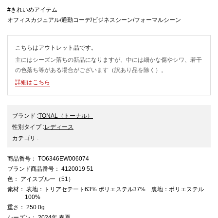
#きれいめアイテム
オフィスカジュアル/通勤コーデ/ビジネスシーン/フォーマルシーン
こちらはアウトレット品です。
主にはシーズン落ちの新品になりますが、中には細かな傷やシワ、若干
の色落ち等がある場合がございます（訳あり品を除く）。
詳細はこちら
ブランド
:
TONAL
（トーナル）
性別タイプ
:
レディース
カテゴリ
:
商品番号
： TO6346EW006074
ブランド商品番号
： 4120019 51
色
： アイスブルー（51）
素材
： 表地：トリアセテート63% ポリエステル37% 裏地：ポリエステル
100%
重さ
： 250.0g
シーズン
： 2024年 春夏