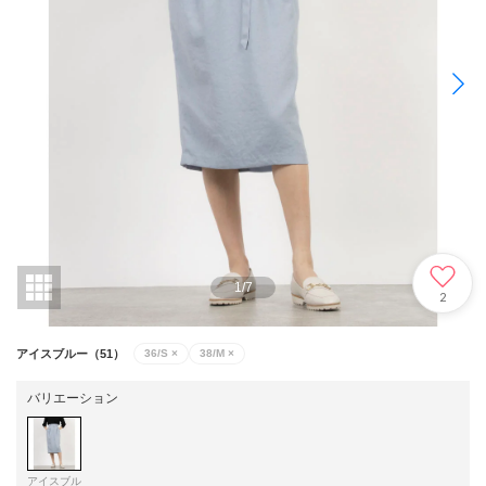
1
/
7
2
アイスブルー（51）
36/S
×
38/M
×
バリエーション
アイスブル