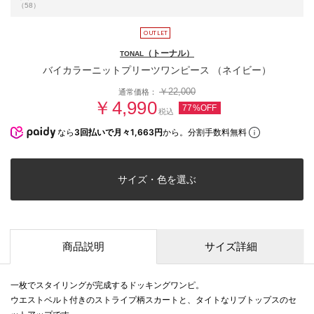
（58）
（トーナル）
TONAL
バイカラーニットプリーツワンピース （ネイビー）
￥22,000
通常価格：
￥4,990
77%OFF
税込
なら
3回払いで月々1,663円
から。分割手数料無料
サイズ・色を選ぶ
商品説明
サイズ詳細
一枚でスタイリングが完成するドッキングワンピ。
ウエストベルト付きのストライプ柄スカートと、タイトなリブトップスのセ