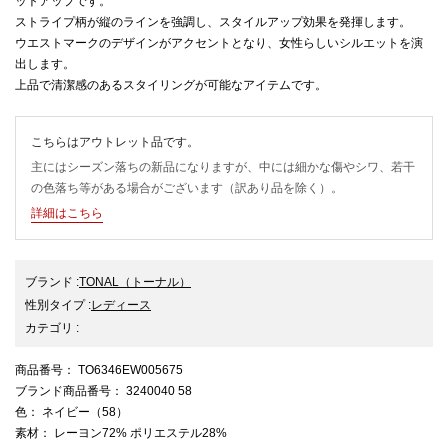
ットアップです。
ストライプ柄が縦のラインを強調し、スタイルアップ効果を発揮します。
ウエストマークのデザインがアクセントとなり、女性らしいシルエットを演
出します。
上品で清潔感のあるスタイリングが可能なアイテムです。
こちらはアウトレット品です。
主にはシーズン落ちの新品になりますが、中には細かな傷やシワ、若干
の色落ち等がある場合がございます（訳あり品を除く）。
詳細はこちら
ブランド
:
TONAL
（トーナル）
性別タイプ
:
レディース
カテゴリ
:
商品番号
： TO6346EW005675
ブランド商品番号
： 3240040 58
色
： ネイビー（58）
素材
： レーヨン72% ポリエステル28%