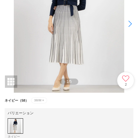
1
/
5
2
ネイビー（58）
38/M
×
バリエーション
ネイビー