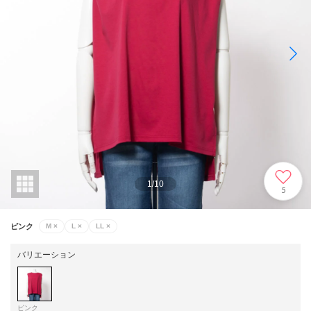
1
/
10
5
ピンク
M
×
L
×
LL
×
バリエーション
ピンク