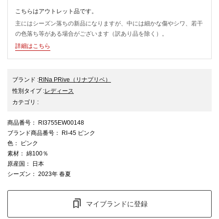
こちらはアウトレット品です。
主にはシーズン落ちの新品になりますが、中には細かな傷やシワ、若干
の色落ち等がある場合がございます（訳あり品を除く）。
詳細はこちら
ブランド
:
RINa PRive
（リナプリベ）
性別タイプ
:
レディース
カテゴリ
:
商品番号
： RI3755EW00148
ブランド商品番号
： RI-45 ピンク
色
： ピンク
素材
： 綿100％
原産国
： 日本
シーズン
： 2023年 春夏
マイブランドに登録