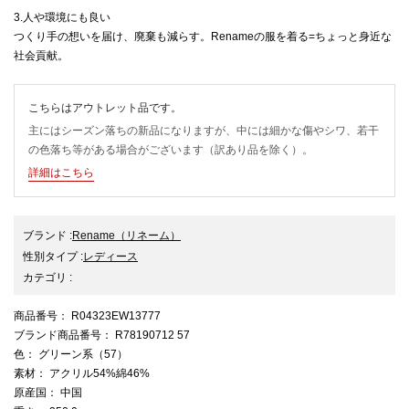
3.人や環境にも良い
つくり手の想いを届け、廃棄も減らす。Renameの服を着る=ちょっと身近な
社会貢献。
こちらはアウトレット品です。
主にはシーズン落ちの新品になりますが、中には細かな傷やシワ、若干
の色落ち等がある場合がございます（訳あり品を除く）。
詳細はこちら
ブランド
:
Rename
（リネーム）
性別タイプ
:
レディース
カテゴリ
:
商品番号
： R04323EW13777
ブランド商品番号
： R78190712 57
色
： グリーン系（57）
素材
： アクリル54%綿46%
原産国
： 中国