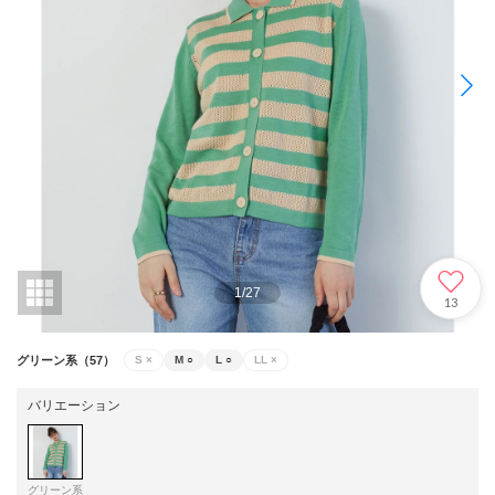
1
/
27
13
グリーン系（57）
S
×
M
○
L
○
LL
×
バリエーション
グリーン系