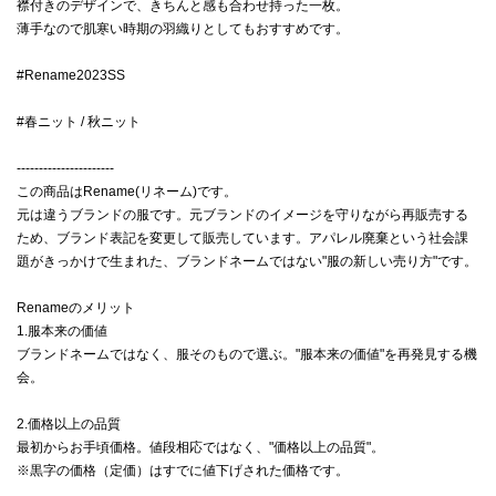
襟付きのデザインで、きちんと感も合わせ持った一枚。
薄手なので肌寒い時期の羽織りとしてもおすすめです。
#Rename2023SS
#春ニット / 秋ニット
----------------------
この商品はRename(リネーム)です。
元は違うブランドの服です。元ブランドのイメージを守りながら再販売する
ため、ブランド表記を変更して販売しています。アパレル廃棄という社会課
題がきっかけで生まれた、ブランドネームではない"服の新しい売り方"です。
Renameのメリット
1.服本来の価値
ブランドネームではなく、服そのもので選ぶ。"服本来の価値"を再発見する機
会。
2.価格以上の品質
最初からお手頃価格。値段相応ではなく、"価格以上の品質"。
※黒字の価格（定価）はすでに値下げされた価格です。