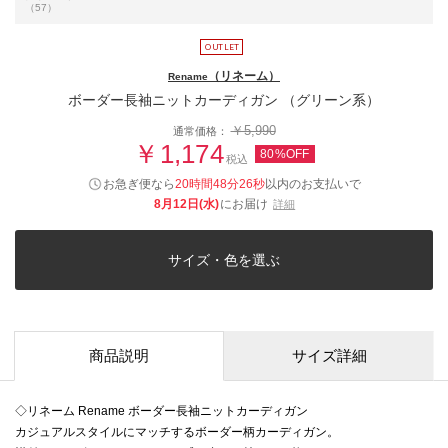
（57）
（リネーム）
Rename
ボーダー長袖ニットカーディガン （グリーン系）
￥5,990
通常価格：
￥1,174
80%OFF
税込
お急ぎ便なら
20時間48分26秒
以内
のお支払いで
8月12日(水)
にお届け
詳細
サイズ・色を選ぶ
商品説明
サイズ詳細
◇リネーム Rename ボーダー長袖ニットカーディガン
カジュアルスタイルにマッチするボーダー柄カーディガン。