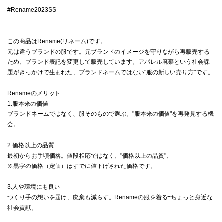
#Rename2023SS
----------------------
この商品はRename(リネーム)です。
元は違うブランドの服です。元ブランドのイメージを守りながら再販売する
ため、ブランド表記を変更して販売しています。アパレル廃棄という社会課
題がきっかけで生まれた、ブランドネームではない"服の新しい売り方"です。
Renameのメリット
1.服本来の価値
ブランドネームではなく、服そのもので選ぶ。"服本来の価値"を再発見する機
会。
2.価格以上の品質
最初からお手頃価格。値段相応ではなく、"価格以上の品質"。
※黒字の価格（定価）はすでに値下げされた価格です。
3.人や環境にも良い
つくり手の想いを届け、廃棄も減らす。Renameの服を着る=ちょっと身近な
社会貢献。