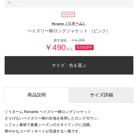
2）
（リネーム）
Rename
ペイズリー柄ロングジャケット （ピンク）
￥6,990
通常価格：
￥490
92%OFF
税込
サイズ・色を選ぶ
商品説明
サイズ詳細
◇リネーム Rename ペイズリー柄ロングジャケット
さりげないペイズリー柄の生地を使用したロングガウン。
シフォン素材で春夏シーズンのスタイリングに活躍。
華やかなコーディネートが完成する一着です。