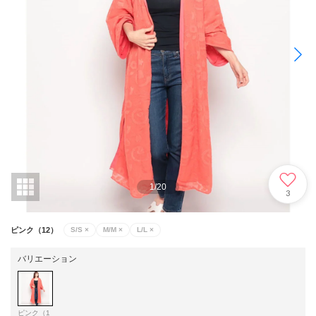
1
/
20
3
ピンク（12）
S/S
×
M/M
×
L/L
×
バリエーション
ピンク（1