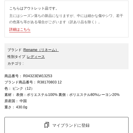
こちらはアウトレット品です。
主にはシーズン落ちの新品になりますが、中には細かな傷やシワ、若干
の色落ち等がある場合がございます（訳あり品を除く）。
詳細はこちら
ブランド
:
Rename
（リネーム）
性別タイプ
:
レディース
カテゴリ
:
商品番号
： R04323EW13253
ブランド商品番号
： R38170803 12
色
： ピンク（12）
素材
： 表側：ポリエステル100% 裏側：ポリエステル80%レーヨン20%
原産国
： 中国
重さ
： 430.0g
マイブランドに登録