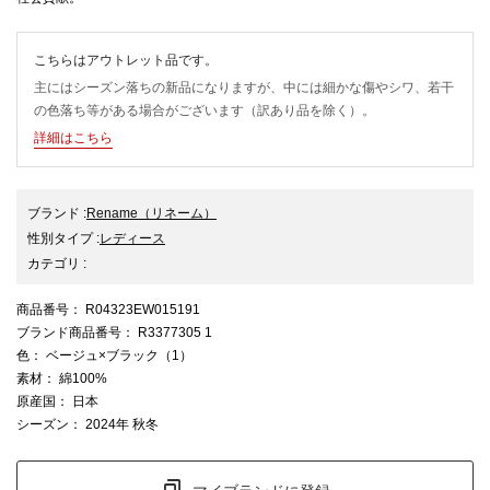
こちらはアウトレット品です。
主にはシーズン落ちの新品になりますが、中には細かな傷やシワ、若干
の色落ち等がある場合がございます（訳あり品を除く）。
詳細はこちら
ブランド
:
Rename
（リネーム）
性別タイプ
:
レディース
カテゴリ
:
商品番号
： R04323EW015191
ブランド商品番号
： R3377305 1
色
： ベージュ×ブラック（1）
素材
： 綿100%
原産国
： 日本
シーズン
： 2024年 秋冬