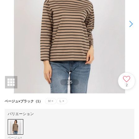
1
/
5
2
ベージュ×ブラック（1）
M
×
L
×
バリエーション
ベージュ×