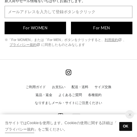
新入荷やセール情報をいちはやくお届けします。
For WOMEN
For MEN
※「For WOMEN」または「For MEN」ボタンをクリックすると、
利用規約
、
プライバシー規約
に同意したものとみなします
ご利用ガイド
お支払い
配送・送料
サイズ交換
返品・返金
よくあるご質問
各種規約
なりすましメール・サイトにご注意ください
当サイトではCookieを使用します。Cookieの使用に関する詳細は「
OK
プライバシー規約
」をご覧ください。
© FINE ALL RIGHTS RESERVED.