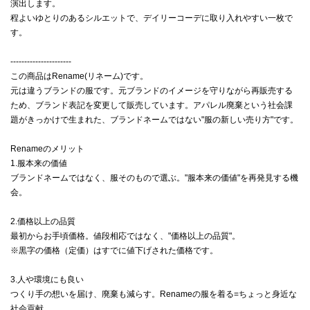
演出します。
程よいゆとりのあるシルエットで、デイリーコーデに取り入れやすい一枚で
す。
----------------------
この商品はRename(リネーム)です。
元は違うブランドの服です。元ブランドのイメージを守りながら再販売する
ため、ブランド表記を変更して販売しています。アパレル廃棄という社会課
題がきっかけで生まれた、ブランドネームではない"服の新しい売り方"です。
Renameのメリット
1.服本来の価値
ブランドネームではなく、服そのもので選ぶ。"服本来の価値"を再発見する機
会。
2.価格以上の品質
最初からお手頃価格。値段相応ではなく、"価格以上の品質"。
※黒字の価格（定価）はすでに値下げされた価格です。
3.人や環境にも良い
つくり手の想いを届け、廃棄も減らす。Renameの服を着る=ちょっと身近な
社会貢献。