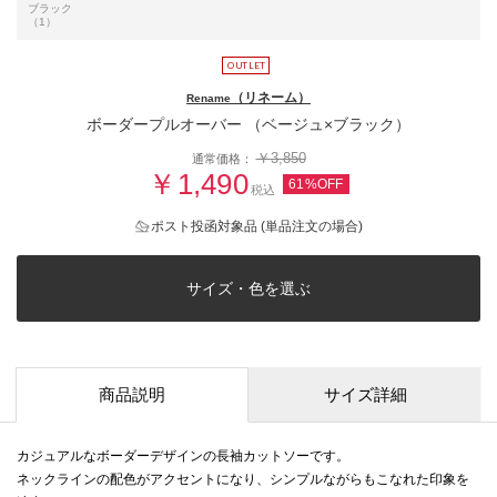
ブラック
（1）
（リネーム）
Rename
ボーダープルオーバー （ベージュ×ブラック）
￥3,850
通常価格：
￥1,490
61%OFF
税込
ポスト投函対象品 (単品注文の場合)
サイズ・色を選ぶ
商品説明
サイズ詳細
カジュアルなボーダーデザインの長袖カットソーです。
ネックラインの配色がアクセントになり、シンプルながらもこなれた印象を