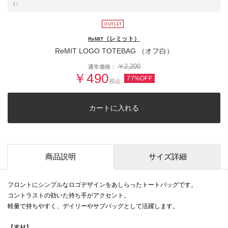
1）
（レミット）
ReMIT
ReMIT LOGO TOTEBAG （オフ白）
￥2,200
通常価格：
￥490
77%OFF
税込
カートに入れる
商品説明
サイズ詳細
フロントにシンプルなロゴデザインをあしらったトートバッグです。
コントラストの効いた持ち手がアクセント。
軽量で持ちやすく、デイリーやサブバッグとして活躍します。
【素材】