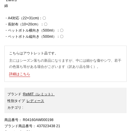
綿
・A4対応（22×31cm)：〇
・長財布（10×20cm）：〇
・ペットボトル横向き（500ml）：〇
・ペットボトル縦向き（500ml）：〇
こちらはアウトレット品です。
主にはシーズン落ちの新品になりますが、中には細かな傷やシワ、若干
の色落ち等がある場合がございます（訳あり品を除く）。
詳細はこちら
ブランド
:
ReMIT
（レミット）
性別タイプ
:
レディース
カテゴリ
:
商品番号
： R04160AW000198
ブランド商品番号
： 437023438 21