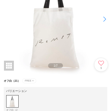
1
/
7
1
オフ白（21）
FREE
×
バリエーション
オフ白（2