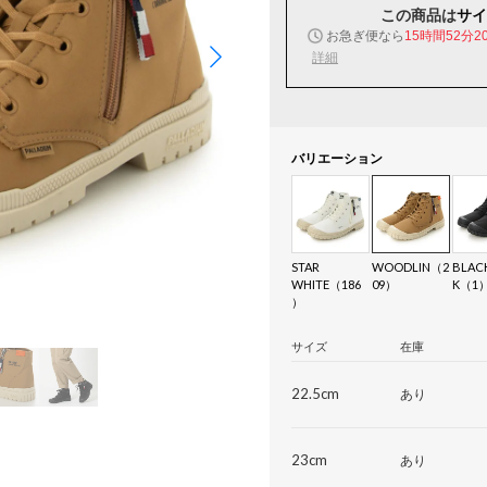
この商品は
サイ
お急ぎ便なら
15時間52分1
詳細
バリエーション
STAR
WOODLIN（2
BLAC
WHITE（186
09）
K（1
）
サイズ
在庫
22.5cm
あり
23cm
あり