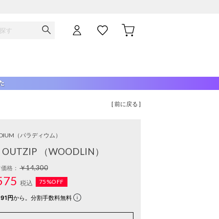
[ 前に戻る ]
DIUM
（パラディウム）
CH OUTZIP （WOODLIN）
￥14,300
常価格：
575
75%OFF
税込
91円
から。分割手数料無料