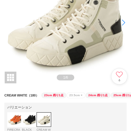
1
/
6
6
CREAM WHITE（180）
23cm
残り1点
23.5cm
×
24cm
残り1点
25cm
残り1
バリエーション
FIRECRA
BLACK
CREAM W