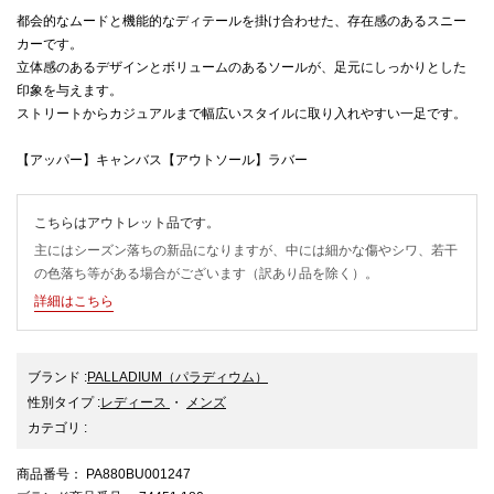
都会的なムードと機能的なディテールを掛け合わせた、存在感のあるスニー
カーです。
立体感のあるデザインとボリュームのあるソールが、足元にしっかりとした
印象を与えます。
ストリートからカジュアルまで幅広いスタイルに取り入れやすい一足です。
【アッパー】キャンバス【アウトソール】ラバー
こちらはアウトレット品です。
主にはシーズン落ちの新品になりますが、中には細かな傷やシワ、若干
の色落ち等がある場合がございます（訳あり品を除く）。
詳細はこちら
ブランド
:
PALLADIUM
（パラディウム）
性別タイプ
:
レディース
・
メンズ
カテゴリ
:
商品番号
： PA880BU001247