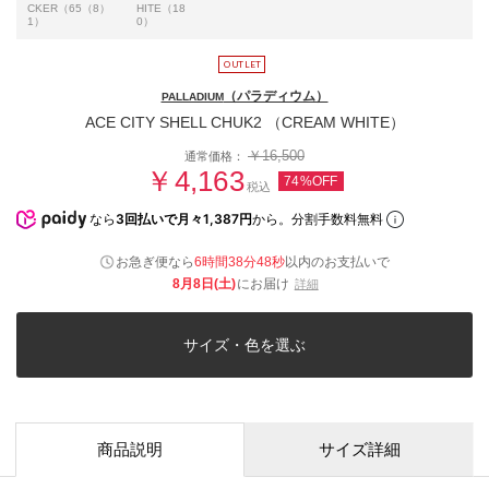
CKER（65
（8）
HITE（18
1）
0）
（パラディウム）
PALLADIUM
ACE CITY SHELL CHUK2 （CREAM WHITE）
￥16,500
通常価格：
￥4,163
74%OFF
税込
なら
3回払いで月々1,387円
から。分割手数料無料
お急ぎ便なら
6時間38分47秒
以内
のお支払いで
8月8日(土)
にお届け
詳細
サイズ・色を選ぶ
商品説明
サイズ詳細