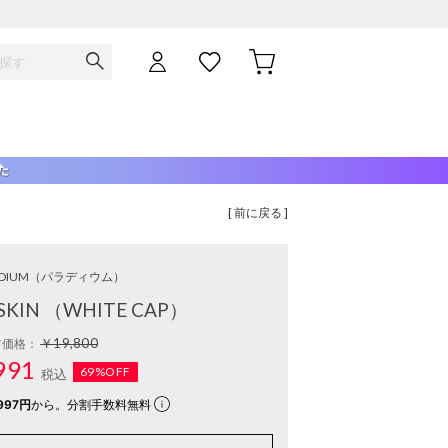
[ 前に戻る ]
DIUM
（パラディウム）
 SKIN （WHITE CAP）
￥19,800
常価格：
991
69%OFF
税込
997円
から。分割手数料無料