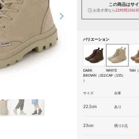
この商品は
サイ
お急ぎ便なら
21時間10分2
バリエーション
DARK
WHITE
TAN（
BROWN（212
CAP（155）
）
サイズ
在庫
22.5cm
あり
23cm
残り2点