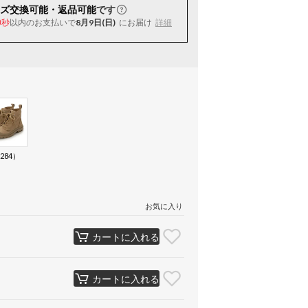
ズ交換可能・返品可能
です
以内
のお支払いで
8月9日(日)
にお届け
詳細
9秒
284）
お気に入り
カートに入れる
カートに入れる