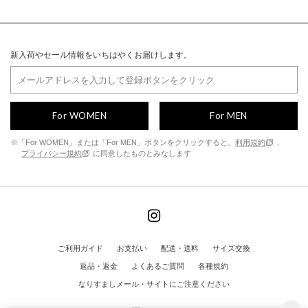
新入荷やセール情報をいちはやくお届けします。
For WOMEN
For MEN
※「For WOMEN」または「For MEN」ボタンをクリックすると、
利用規約
、
プライバシー規約
に同意したものとみなします
ご利用ガイド
お支払い
配送・送料
サイズ交換
返品・返金
よくあるご質問
各種規約
なりすましメール・サイトにご注意ください