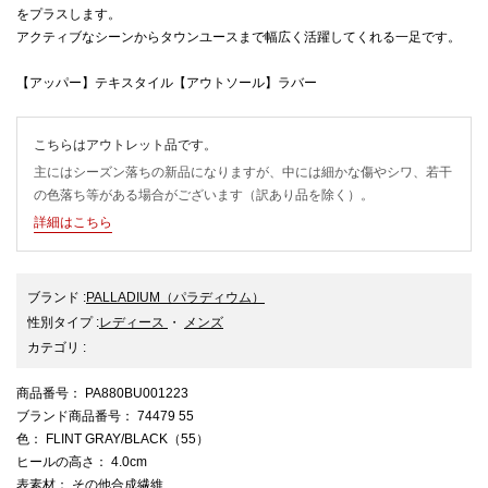
をプラスします。
アクティブなシーンからタウンユースまで幅広く活躍してくれる一足です。
【アッパー】テキスタイル【アウトソール】ラバー
こちらはアウトレット品です。
主にはシーズン落ちの新品になりますが、中には細かな傷やシワ、若干
の色落ち等がある場合がございます（訳あり品を除く）。
詳細はこちら
ブランド
:
PALLADIUM
（パラディウム）
性別タイプ
:
レディース
・
メンズ
カテゴリ
:
商品番号
： PA880BU001223
ブランド商品番号
： 74479 55
色
： FLINT GRAY/BLACK（55）
ヒールの高さ
： 4.0cm
表素材
： その他合成繊維