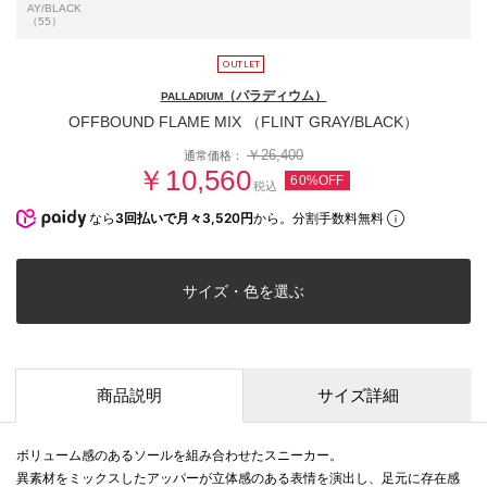
AY/BLACK
（55）
（パラディウム）
PALLADIUM
OFFBOUND FLAME MIX （FLINT GRAY/BLACK）
￥26,400
通常価格：
￥10,560
60%OFF
税込
なら
3回払いで月々3,520円
から。分割手数料無料
サイズ・色を選ぶ
商品説明
サイズ詳細
ボリューム感のあるソールを組み合わせたスニーカー。
異素材をミックスしたアッパーが立体感のある表情を演出し、足元に存在感