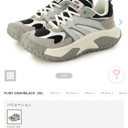
1
/
7
7
FLINT GRAY/BLACK（55）
23cm
×
23.5cm
×
24cm
×
24.5cm
×
25cm
バリエーション
FLINT GR