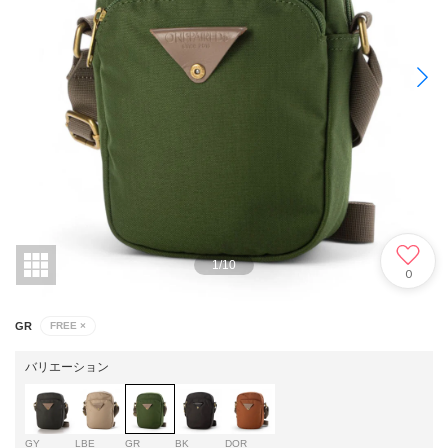
1
/
10
0
GR
FREE
×
バリエーション
GY
LBE
GR
BK
DOR