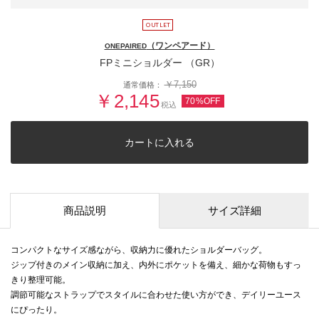
（ワンペアード）
ONEPAIRED
FPミニショルダー （GR）
￥7,150
通常価格：
￥2,145
70%OFF
税込
カートに入れる
商品説明
サイズ詳細
コンパクトなサイズ感ながら、収納力に優れたショルダーバッグ。
ジップ付きのメイン収納に加え、内外にポケットを備え、細かな荷物もすっ
きり整理可能。
調節可能なストラップでスタイルに合わせた使い方ができ、デイリーユース
にぴったり。