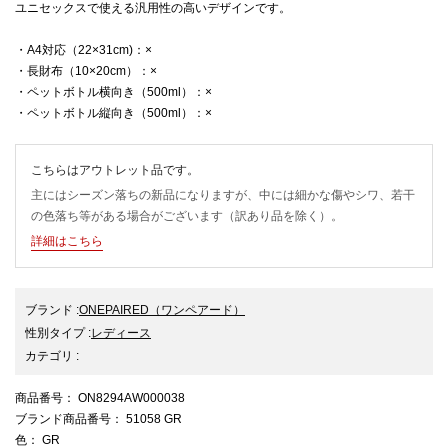
ユニセックスで使える汎用性の高いデザインです。
・A4対応（22×31cm)：×
・長財布（10×20cm）：×
・ペットボトル横向き（500ml）：×
・ペットボトル縦向き（500ml）：×
こちらはアウトレット品です。
主にはシーズン落ちの新品になりますが、中には細かな傷やシワ、若干
の色落ち等がある場合がございます（訳あり品を除く）。
詳細はこちら
ブランド
:
ONEPAIRED
（ワンペアード）
性別タイプ
:
レディース
カテゴリ
:
商品番号
： ON8294AW000038
ブランド商品番号
： 51058 GR
色
： GR