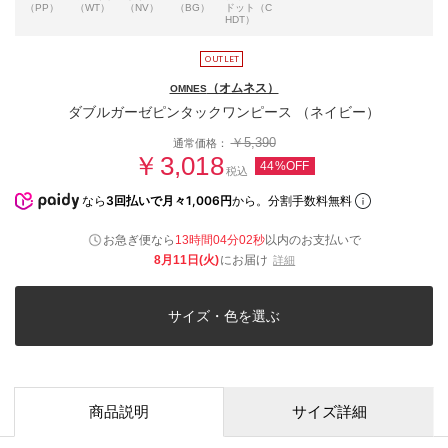
（PP）
（WT）
（NV）
（BG）
ドット（C
HDT）
（オムネス）
OMNES
ダブルガーゼピンタックワンピース （ネイビー）
￥5,390
通常価格：
￥3,018
44%OFF
税込
なら
3回払いで月々1,006円
から。分割手数料無料
お急ぎ便なら
13時間04分02秒
以内
のお支払いで
8月11日(火)
にお届け
詳細
サイズ・色を選ぶ
商品説明
サイズ詳細