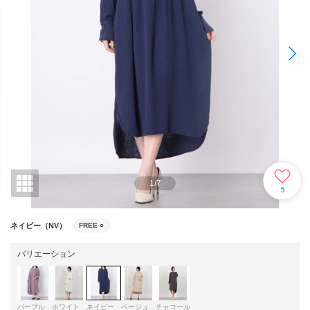
1
/
7
5
ネイビー（NV）
FREE
○
バリエーション
パープル
ホワイト
ネイビー
ベージュ
チャコール