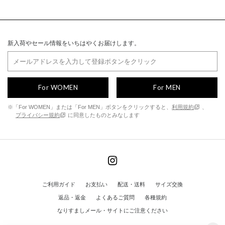
新入荷やセール情報をいちはやくお届けします。
For WOMEN
For MEN
※「For WOMEN」または「For MEN」ボタンをクリックすると、
利用規約
、
プライバシー規約
に同意したものとみなします
ご利用ガイド
お支払い
配送・送料
サイズ交換
返品・返金
よくあるご質問
各種規約
なりすましメール・サイトにご注意ください