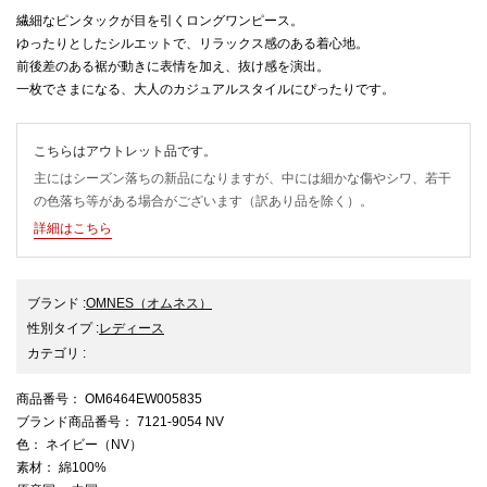
繊細なピンタックが目を引くロングワンピース。
ゆったりとしたシルエットで、リラックス感のある着心地。
前後差のある裾が動きに表情を加え、抜け感を演出。
一枚でさまになる、大人のカジュアルスタイルにぴったりです。
こちらはアウトレット品です。
主にはシーズン落ちの新品になりますが、中には細かな傷やシワ、若干
の色落ち等がある場合がございます（訳あり品を除く）。
詳細はこちら
ブランド
:
OMNES
（オムネス）
性別タイプ
:
レディース
カテゴリ
:
商品番号
： OM6464EW005835
ブランド商品番号
： 7121-9054 NV
色
： ネイビー（NV）
素材
： 綿100%