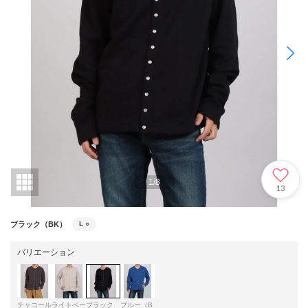
1
/
8
13
ブラック（BK）
L
○
バリエーション
チャコール
ライトベー
ブラック
ブルー（B