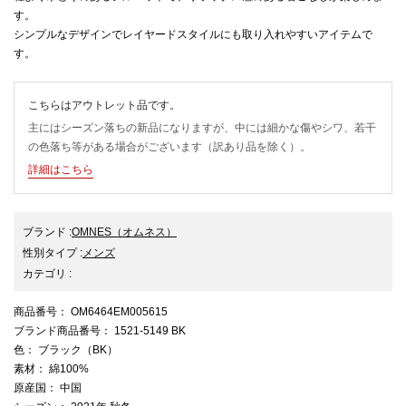
す。
シンプルなデザインでレイヤードスタイルにも取り入れやすいアイテムで
す。
こちらはアウトレット品です。
主にはシーズン落ちの新品になりますが、中には細かな傷やシワ、若干
の色落ち等がある場合がございます（訳あり品を除く）。
詳細はこちら
ブランド
:
OMNES
（オムネス）
性別タイプ
:
メンズ
カテゴリ
:
商品番号
： OM6464EM005615
ブランド商品番号
： 1521-5149 BK
色
： ブラック（BK）
素材
： 綿100%
原産国
： 中国