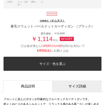
（CH）
ジュ（LB
（BK）
L）
G）
（オムネス）
OMNES
裏毛スウェット パールドットカーディガン （ブラック）
￥3,590
通常価格：
￥1,114
68%OFF
税込
お急ぎ便なら
13時間52分43秒
以内
のお支払いで
8月8日(土)
にお届け
詳細
サイズ・色を選ぶ
商品説明
サイズ詳細
フロントに並んだボタンが印象的なクルーネックカーディガンです。
程よくゆとりのあるシルエットで、リラックス感のある着こなしが楽しめま