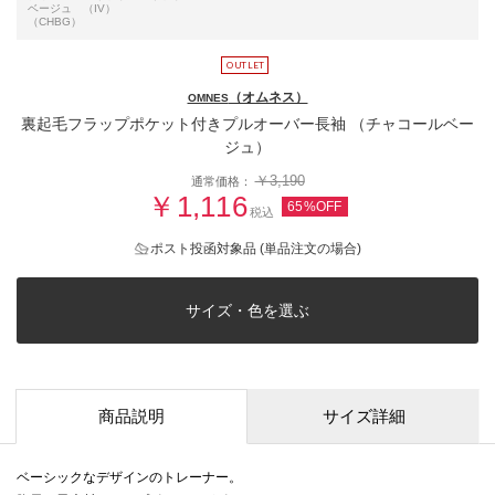
ベージュ
（IV）
（CHBG）
（オムネス）
OMNES
裏起毛フラップポケット付きプルオーバー長袖 （チャコールベー
ジュ）
￥3,190
通常価格：
￥1,116
65%OFF
税込
ポスト投函対象品 (単品注文の場合)
サイズ・色を選ぶ
商品説明
サイズ詳細
ベーシックなデザインのトレーナー。