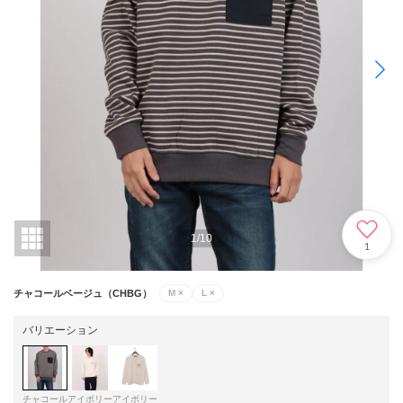
1
/
10
1
チャコールベージュ（CHBG）
M
×
L
×
バリエーション
チャコール
アイボリー
アイボリー