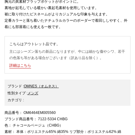
胸元の異素材フラップポケットがポイントに。
裏地が起毛している暖かい裏起毛素材を使用しています。
裾に取り付けたピスネームがよりカジュアルな印象を与えます。
定番カラーと落ち着いたナチュラルカラーのボーダーで着回ししやすく、外
着にも部屋着にも使える一枚です。
こちらはアウトレット品です。
主にはシーズン落ちの新品になりますが、中には細かな傷やシワ、若干
の色落ち等がある場合がございます（訳あり品を除く）。
詳細はこちら
ブランド
:
OMNES
（オムネス）
性別タイプ
:
メンズ
カテゴリ
:
商品番号
： OM6464EM005560
ブランド商品番号
： 7122-5334 CHBG
色
： チャコールベージュ（CHBG）
素材
： 本体：ポリエステル65% 綿35% リブ部分：ポリエステル62% 綿