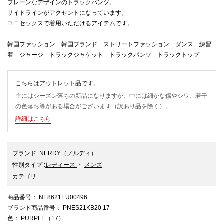
プレーンなデザインのトラックパンツ。
サイドラインがアクセントになっています。
ユニセックスで着用いただけるアイテムです。
韓国ファッション 韓国ブランド ストリートファッション ダンス 練習
着 ジャージ トラックジャケット トラックパンツ トラックトップ
こちらはアウトレット品です。
主にはシーズン落ちの新品になりますが、中には細かな傷やシワ、若干
の色落ち等がある場合がございます（訳あり品を除く）。
詳細はこちら
ブランド
:
NERDY
（ノルディ）
性別タイプ
:
レディース
・
メンズ
カテゴリ
:
商品番号
： NE8621EU00496
ブランド商品番号
： PNES21KB20 17
色
： PURPLE（17）