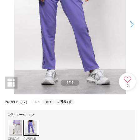
1
/
11
2
PURPLE（17）
S
×
M
○
L
残り3点
バリエーション
CREAM
PURPLE