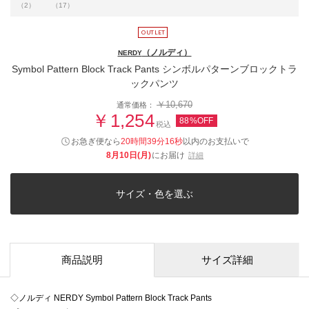
（2）
（17）
（ノルディ）
NERDY
Symbol Pattern Block Track Pants シンボルパターンブロックトラ
ックパンツ
￥10,670
通常価格：
￥1,254
88%OFF
税込
お急ぎ便なら
20時間39分15秒
以内
のお支払いで
8月10日(月)
にお届け
詳細
サイズ・色を選ぶ
商品説明
サイズ詳細
◇ノルディ NERDY Symbol Pattern Block Track Pants