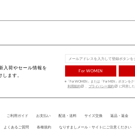
ecから新入荷やセール情報を
For WOMEN
けします。
※「For WOMEN」または「For MEN」ボタン
利用規約
、
プライバシー規約
に同意した
ご利用ガイド
お支払い
配送・送料
サイズ交換
返品・返金
よくあるご質問
各種規約
なりすましメール・サイトにご注意ください