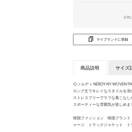
お気
マイブランドに登録
商品説明
サイズ
◇ノルディ NERDY NY WOVEN PA
ロング丈でキレイなスタイルを演
ストレスフリーでラフな着こなし
スポーティーな雰囲気が楽しめま
韓国ファッション 韓国ブランド
ャージ トラックジャケット ト