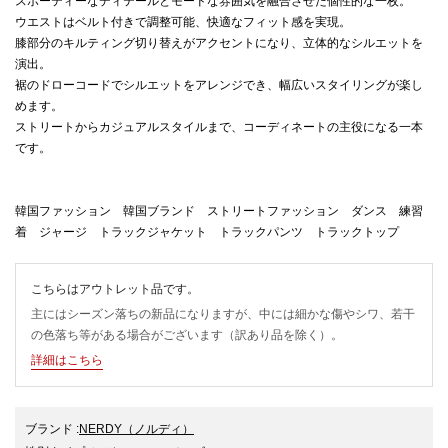
スポーティーなディテールとモードな雰囲気を融合させた個性的な一枚。
ウエストはベルト付きで調整可能、快適なフィット感を実現。
膝部分のキルティング切り替えがアクセントになり、立体的なシルエットを
演出。
裾のドローコードでシルエットをアレンジでき、幅広いスタイリングが楽し
めます。
ストリートからカジュアルスタイルまで、コーディネートの主役になる一本
です。
韓国ファッション 韓国ブランド ストリートファッション ダンス 練習
着 ジャージ トラックジャケット トラックパンツ トラックトップ
こちらはアウトレット品です。
主にはシーズン落ちの新品になりますが、中には細かな傷やシワ、若干
の色落ち等がある場合がございます（訳あり品を除く）。
詳細はこちら
ブランド
:
NERDY
（ノルディ）