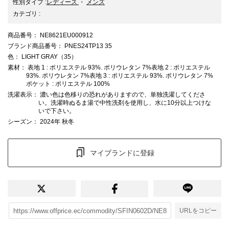
性別タイプ
:
レディース
・
メンズ
カテゴリ
:
商品番号
： NE8621EU000912
ブランド商品番号
： PNES24TP13 35
色
： LIGHT GRAY（35）
素材
： 表地 1 : ポリエステル 93%. ポリウレタン 7%表地 2 : ポリエステル
93%. ポリウレタン 7%表地 3 : ポリエステル 93%. ポリウレタン 7%
ポケット : ポリエステル 100%
洗濯表示
： 濃い色は色移りの恐れがありますので、単独洗濯してくださ
い。洗濯時ぬるま湯で中性洗剤を使用し、水に10分以上つけな
いで下さい。
シーズン
： 2024年 秋冬
マイブランドに登録
URLをコピー