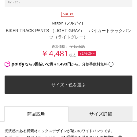
AY（35）
（ノルディ）
NERDY
BIKER TRACK PANTS （LIGHT GRAY） バイカートラックパン
ツ（ライトグレー）
￥15,510
通常価格：
￥4,481
71%OFF
税込
なら
3回払いで月々1,493円
から。分割手数料無料
サイズ・色を選ぶ
商品説明
サイズ詳細
光沢感のある異素材ミックスデザインが魅力のワイドパンツです。