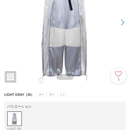
1
/
5
5
LIGHT GRAY（35）
S
×
M
×
L
×
バリエーション
LIGHT GR